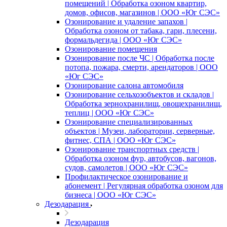
помещений | Обработка озоном квартир,
домов, офисов, магазинов | ООО «Юг СЭС»
Озонирование и удаление запахов |
Обработка озоном от табака, гари, плесени,
формальдегида | ООО «Юг СЭС»
Озонирование помещения
Озонирование после ЧС | Обработка после
потопа, пожара, смерти, арендаторов | ООО
«Юг СЭС»
Озонирование салона автомобиля
Озонирование сельхозобъектов и складов |
Обработка зернохранилищ, овощехранилищ,
теплиц | ООО «Юг СЭС»
Озонирование специализированных
объектов | Музеи, лаборатории, серверные,
фитнес, СПА | ООО «Юг СЭС»
Озонирование транспортных средств |
Обработка озоном фур, автобусов, вагонов,
судов, самолетов | ООО «Юг СЭС»
Профилактическое озонирование и
абонемент | Регулярная обработка озоном для
бизнеса | ООО «Юг СЭС»
Дезодарация
Дезодарация