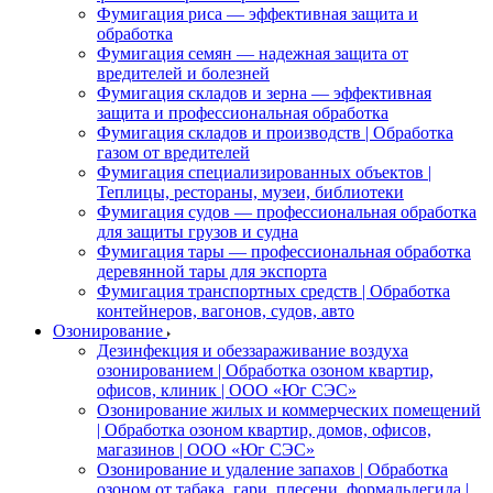
Фумигация риса — эффективная защита и
обработка
Фумигация семян — надежная защита от
вредителей и болезней
Фумигация складов и зерна — эффективная
защита и профессиональная обработка
Фумигация складов и производств | Обработка
газом от вредителей
Фумигация специализированных объектов |
Теплицы, рестораны, музеи, библиотеки
Фумигация судов — профессиональная обработка
для защиты грузов и судна
Фумигация тары — профессиональная обработка
деревянной тары для экспорта
Фумигация транспортных средств | Обработка
контейнеров, вагонов, судов, авто
Озонирование
Дезинфекция и обеззараживание воздуха
озонированием | Обработка озоном квартир,
офисов, клиник | ООО «Юг СЭС»
Озонирование жилых и коммерческих помещений
| Обработка озоном квартир, домов, офисов,
магазинов | ООО «Юг СЭС»
Озонирование и удаление запахов | Обработка
озоном от табака, гари, плесени, формальдегида |