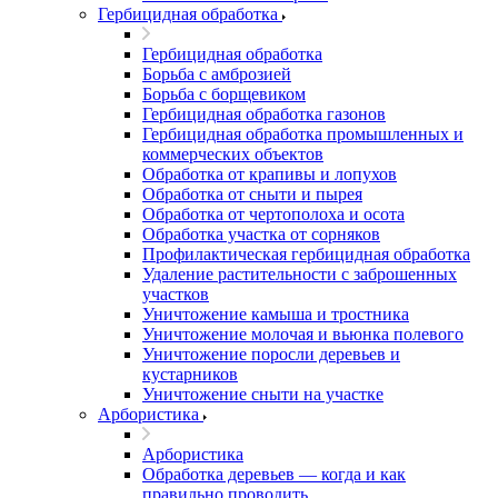
Гербицидная обработка
Гербицидная обработка
Борьба с амброзией
Борьба с борщевиком
Гербицидная обработка газонов
Гербицидная обработка промышленных и
коммерческих объектов
Обработка от крапивы и лопухов
Обработка от сныти и пырея
Обработка от чертополоха и осота
Обработка участка от сорняков
Профилактическая гербицидная обработка
Удаление растительности с заброшенных
участков
Уничтожение камыша и тростника
Уничтожение молочая и вьюнка полевого
Уничтожение поросли деревьев и
кустарников
Уничтожение сныти на участке
Арбористика
Арбористика
Обработка деревьев — когда и как
правильно проводить