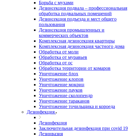
Борьба с мухами
Дезинсекция подвала – профессиональная
обработка подвальных помещений
Дезинсекция подъезда и мест общего
пользования
Дезинсекция промышленных и
коммерческих объектов
Комплексная дезинсекция квартиры
Комплексная дезинсекция частного дома
Обработка от моли
Обработка от муравьев
Обработка от ос
Обработка территории от комаров
Уничтожение блох
Уничтожение клопов
Уничтожение мокриц
Уничтожение пауков
Уничтожение сколопендр
Уничтожение тараканов
Уничтожение точильщика и короеда
Дезинфекция
Дезинфекция
Заключительная дезинфекция при covid 19
Дезинвазия