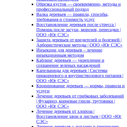
Обрезка кустов — своевременно, методы и
профессиональный подход
Валка деревьев — правила, способы,
требования и стоимость услуг
Восстановление деревьев после стресса |
Помощь после засухи, морозов, пересадки |
ООО «Юг СЭС»
Защита деревьев от вредителей и болезней |
Арбористические методы | ООО «Юг СЭС»
Инъекции для деревьев – лечение
инъекционным методом
Каблинг деревьев — укрепление и
сохранение зеленых насаждений
Капельницы для деревьев | Системы
прикорневого и внутристволового питания |
ООО «Юг СЭС»
Кронирование деревьев — нормы, правила и
услуги
Лечение деревьев от грибковых заболеваний
| Фузариоз, корневые гнили, трутовики |
ООО «Юг СЭС»
Лечение деревьев от хлороза |
Восстановление хвои и листьев | ООО «Юг
СЭС»
Лечение деревьев с дуплами и трещинами