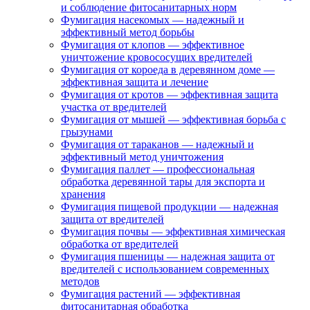
и соблюдение фитосанитарных норм
Фумигация насекомых — надежный и
эффективный метод борьбы
Фумигация от клопов — эффективное
уничтожение кровососущих вредителей
Фумигация от короеда в деревянном доме —
эффективная защита и лечение
Фумигация от кротов — эффективная защита
участка от вредителей
Фумигация от мышей — эффективная борьба с
грызунами
Фумигация от тараканов — надежный и
эффективный метод уничтожения
Фумигация паллет — профессиональная
обработка деревянной тары для экспорта и
хранения
Фумигация пищевой продукции — надежная
защита от вредителей
Фумигация почвы — эффективная химическая
обработка от вредителей
Фумигация пшеницы — надежная защита от
вредителей с использованием современных
методов
Фумигация растений — эффективная
фитосанитарная обработка