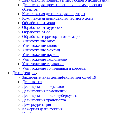
Дезинсекция подъезда и мест общего пользования
Дезинсекция промышленных и коммерческих
объектов
Комплексная дезинсекция квартиры
Комплексная дезинсекция частного дома
Обработка от моли
Обработка от муравьев
Обработка от ос
Обработка территории от комаров
Уничтожение блох
Уничтожение клопов
Уничтожение мокриц
Уничтожение пауков
Уничтожение сколопендр
Уничтожение тараканов
Уничтожение точильщика и короеда
Дезинфекция
Заключительная дезинфекция при covid 19
Дезинвазия
Дезинфекция подъездов
Дезинфекция помещений
Дезинфекция после туберкулеза
Дезинфекция транспорта
Демеркуризация
Камерная дезинфекция