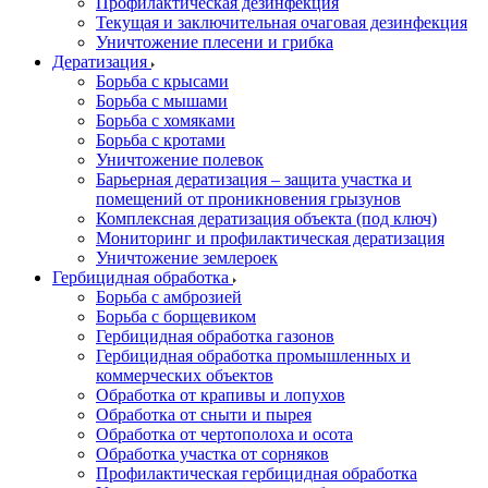
Профилактическая дезинфекция
Текущая и заключительная очаговая дезинфекция
Уничтожение плесени и грибка
Дератизация
Борьба с крысами
Борьба с мышами
Борьба с хомяками
Борьба с кротами
Уничтожение полевок
Барьерная дератизация – защита участка и
помещений от проникновения грызунов
Комплексная дератизация объекта (под ключ)
Мониторинг и профилактическая дератизация
Уничтожение землероек
Гербицидная обработка
Борьба с амброзией
Борьба с борщевиком
Гербицидная обработка газонов
Гербицидная обработка промышленных и
коммерческих объектов
Обработка от крапивы и лопухов
Обработка от сныти и пырея
Обработка от чертополоха и осота
Обработка участка от сорняков
Профилактическая гербицидная обработка