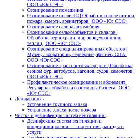
ООО «Юг СЭС»
Озонирование помещения
Озонирование после ЧС | Обработка после потопа,
пожара, смерти, арендаторов | ООО «Юг СЭС»
Озонирование салона автомобиля
Озонирование сельхозобъектов и складов |
Обработка зернохранилищ, овощехранилищ,
теплиц | ООО «Юг СЭС»
Озонирование специализированных объектов |
Музеи, лаборатории, серверные, фитнес, СПА |
ООО «Юг СЭС»
Озонирование транспортных средств | Обработка
озоном фур, автобусов, вагонов, судов, самолетов |
ООО «Юг СЭС»
Профилактическое озонирование и абонемент |
Регулярная обработка озоном для бизнеса | ООО
«Юг СЭС»
Дезодарация
Устранение трупного запаха
Устранение запаха после пожара
Чистка и дезинфекция систем вентиляции
Дезинфекция систем вентиляции и
кондиционирования — нормативы, методы и
услуги
Профессиональная чистка вентиляции — методы,