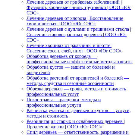
Лечение деревьев от грибковых заболеваний |
Фузариоз, корневые гнили, трутовики | ООО «Юг
СЭС»
Лечение деревьев от хлороза | Восстановление
хвои и листьев | ООО «Юг СЭС»
Лечение деревьев с дуплами и трещинами ствола |
Спасение старовозрастных деревьев | ООО «Юг
СЭС»
Лечение хвойных от ржавчины и шютте |
Спасение сосен, елей, пихт | ООО «Юг СЭС»
Обработка деревьев от короеда —
профессиональные и эффективные методы защиты
Обработка кустов — защита от болезней и
вредителей
Обработка растений от вредителей и болезней —
методы, средства и сезонные особенности
Обрезка деревьев — сроки, методы и стоимость
профессиональных услуг
Покос травы — расценки, методы и
профессиональные услуги
Расчистка участка от деревьев и кустов — услуги,
методы и стоимость
Реабилитация старых и ослабленных деревьев |
Продление жизни | ООО «Юг СЭС»
Спил деревьев — ответственность, разрешение и