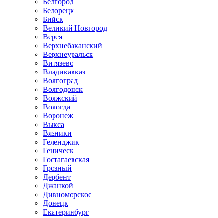
Белгород
Белорецк
Бийск
Великий Новгород
Верея
Верхнебаканский
Верхнеуральск
Витязево
Владикавказ
Волгоград
Волгодонск
Волжский
Вологда
Воронеж
Выкса
Вязники
Геленджик
Геническ
Гостагаевская
Грозный
Дербент
Джанкой
Дивноморское
Донецк
Екатеринбург