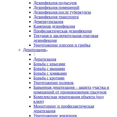
Дезинфекция подъездов
Дезинфекция помещений
Дезинфекция после туберкулеза
Дезинфекция транспорта
Демеркуризация
Камерная дезинфекция
Профилактическая дезинфекция
Текущая и заключительная очаговая
дезинфекция
Уничтожение плесени и грибка
Дератизация
Дератизация
Борьба с крысами
Борьба с мышами
Борьба с хомяками
Борьба с кротами
Уничтожение полевок
Барьерная дератизация – защита участка и
помещений от проникновения грызунов
Комплексная дератизация объекта (под
ключ)
Мониторинг и профилактическая
дератизация
Уничтожение землероек