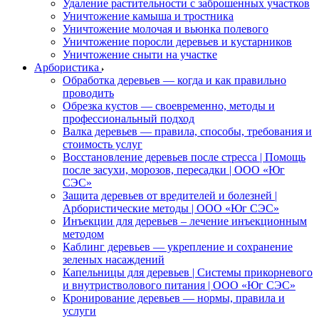
Удаление растительности с заброшенных участков
Уничтожение камыша и тростника
Уничтожение молочая и вьюнка полевого
Уничтожение поросли деревьев и кустарников
Уничтожение сныти на участке
Арбористика
Обработка деревьев — когда и как правильно
проводить
Обрезка кустов — своевременно, методы и
профессиональный подход
Валка деревьев — правила, способы, требования и
стоимость услуг
Восстановление деревьев после стресса | Помощь
после засухи, морозов, пересадки | ООО «Юг
СЭС»
Защита деревьев от вредителей и болезней |
Арбористические методы | ООО «Юг СЭС»
Инъекции для деревьев – лечение инъекционным
методом
Каблинг деревьев — укрепление и сохранение
зеленых насаждений
Капельницы для деревьев | Системы прикорневого
и внутристволового питания | ООО «Юг СЭС»
Кронирование деревьев — нормы, правила и
услуги