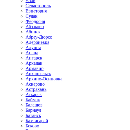
Азов
Севастополь
Евпатория
Судак
Феодосия
Абзаково
Абинск
Абрау-Дюрсо
Адербиевка
Алушта
Анапа
Ангарск
Аркадак
Армавир
Архангельск
Архипо-Осиповка
Аскарово
Астрахань
Аткарск
Баймак
Балашов
Барнаул
Батайск
Бахчисарай
Беково