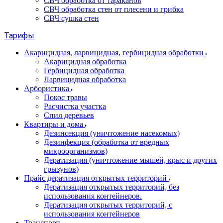
СВЧ обработка от тараканов
СВЧ обработка стен от плесени и грибка
СВЧ сушка стен
Тарифы
Акарицидная, ларвицидная, гербицидная обработки
Акарицидная обработка
Гербицидная обработка
Ларвицидная обработка
Арбористика
Покос травы
Расчистка участка
Спил деревьев
Квартиры и дома
Дезинсекция (уничтожение насекомых)
Дезинфекция (обработка от вредных
микроорганизмов)
Дератизация (уничтожение мышей, крыс и других
грызунов)
Прайс дератизация открытых территорий
Дератизация открытых территорий, без
использования контейнеров.
Дератизация открытых территорий, с
использования контейнеров
Транспорт