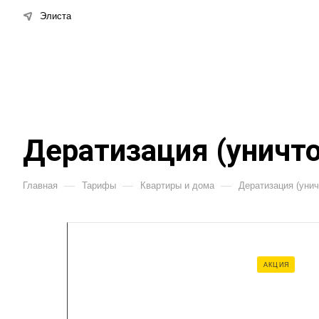
Элиста
Дератизация (уничт
—
—
—
Главная
Тарифы
Квартиры и дома
Дератизация (унич
АКЦИЯ