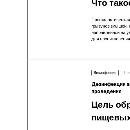
Что так
Профилактическая 
грызунов (мышей, 
направленной на у
для проникновения
1 о
Дезинфекция
Дезинфекция а
проведения
Цель об
пищевых