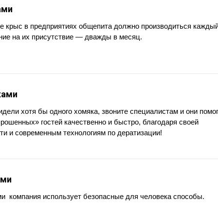
ами
е крыс в предприятиях общепита должно производиться кажды
ие на их присутствие — дважды в месяц.
ками
идели хотя бы одного хомяка, звоните специалистам и они помо
прошенных» гостей качественно и быстро, благодаря своей
и и современным технологиям по дератизации!
ами
и компания использует безопасные для человека способы.