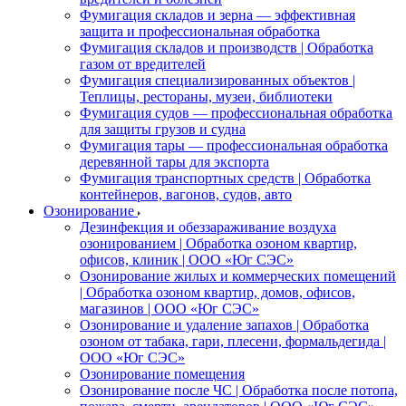
Фумигация складов и зерна — эффективная
защита и профессиональная обработка
Фумигация складов и производств | Обработка
газом от вредителей
Фумигация специализированных объектов |
Теплицы, рестораны, музеи, библиотеки
Фумигация судов — профессиональная обработка
для защиты грузов и судна
Фумигация тары — профессиональная обработка
деревянной тары для экспорта
Фумигация транспортных средств | Обработка
контейнеров, вагонов, судов, авто
Озонирование
Дезинфекция и обеззараживание воздуха
озонированием | Обработка озоном квартир,
офисов, клиник | ООО «Юг СЭС»
Озонирование жилых и коммерческих помещений
| Обработка озоном квартир, домов, офисов,
магазинов | ООО «Юг СЭС»
Озонирование и удаление запахов | Обработка
озоном от табака, гари, плесени, формальдегида |
ООО «Юг СЭС»
Озонирование помещения
Озонирование после ЧС | Обработка после потопа,