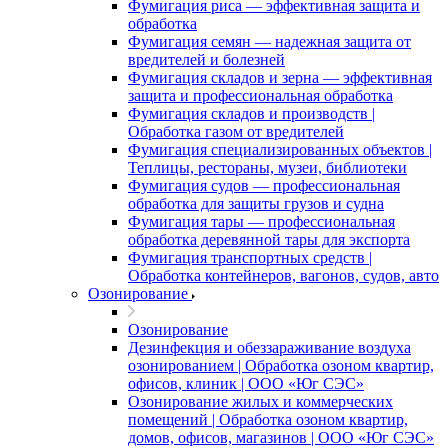
Фумигация риса — эффективная защита и
обработка
Фумигация семян — надежная защита от
вредителей и болезней
Фумигация складов и зерна — эффективная
защита и профессиональная обработка
Фумигация складов и производств |
Обработка газом от вредителей
Фумигация специализированных объектов |
Теплицы, рестораны, музеи, библиотеки
Фумигация судов — профессиональная
обработка для защиты грузов и судна
Фумигация тары — профессиональная
обработка деревянной тары для экспорта
Фумигация транспортных средств |
Обработка контейнеров, вагонов, судов, авто
Озонирование
Озонирование
Дезинфекция и обеззараживание воздуха
озонированием | Обработка озоном квартир,
офисов, клиник | ООО «Юг СЭС»
Озонирование жилых и коммерческих
помещений | Обработка озоном квартир,
домов, офисов, магазинов | ООО «Юг СЭС»