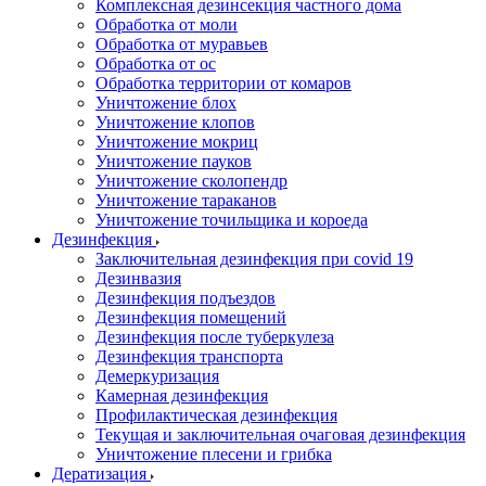
Комплексная дезинсекция частного дома
Обработка от моли
Обработка от муравьев
Обработка от ос
Обработка территории от комаров
Уничтожение блох
Уничтожение клопов
Уничтожение мокриц
Уничтожение пауков
Уничтожение сколопендр
Уничтожение тараканов
Уничтожение точильщика и короеда
Дезинфекция
Заключительная дезинфекция при covid 19
Дезинвазия
Дезинфекция подъездов
Дезинфекция помещений
Дезинфекция после туберкулеза
Дезинфекция транспорта
Демеркуризация
Камерная дезинфекция
Профилактическая дезинфекция
Текущая и заключительная очаговая дезинфекция
Уничтожение плесени и грибка
Дератизация