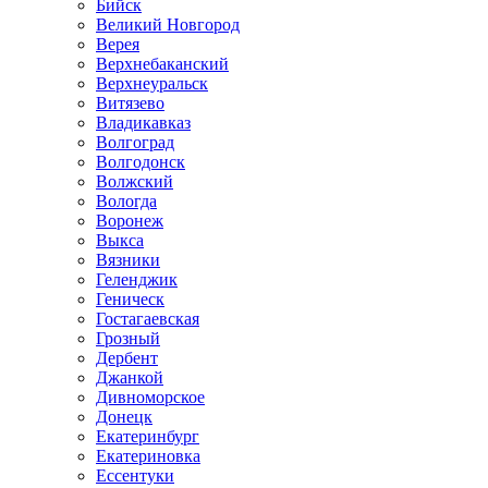
Бийск
Великий Новгород
Верея
Верхнебаканский
Верхнеуральск
Витязево
Владикавказ
Волгоград
Волгодонск
Волжский
Вологда
Воронеж
Выкса
Вязники
Геленджик
Геническ
Гостагаевская
Грозный
Дербент
Джанкой
Дивноморское
Донецк
Екатеринбург
Екатериновка
Ессентуки