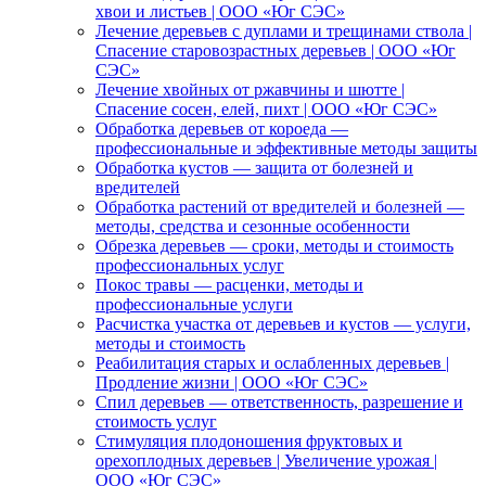
хвои и листьев | ООО «Юг СЭС»
Лечение деревьев с дуплами и трещинами ствола |
Спасение старовозрастных деревьев | ООО «Юг
СЭС»
Лечение хвойных от ржавчины и шютте |
Спасение сосен, елей, пихт | ООО «Юг СЭС»
Обработка деревьев от короеда —
профессиональные и эффективные методы защиты
Обработка кустов — защита от болезней и
вредителей
Обработка растений от вредителей и болезней —
методы, средства и сезонные особенности
Обрезка деревьев — сроки, методы и стоимость
профессиональных услуг
Покос травы — расценки, методы и
профессиональные услуги
Расчистка участка от деревьев и кустов — услуги,
методы и стоимость
Реабилитация старых и ослабленных деревьев |
Продление жизни | ООО «Юг СЭС»
Спил деревьев — ответственность, разрешение и
стоимость услуг
Стимуляция плодоношения фруктовых и
орехоплодных деревьев | Увеличение урожая |
ООО «Юг СЭС»