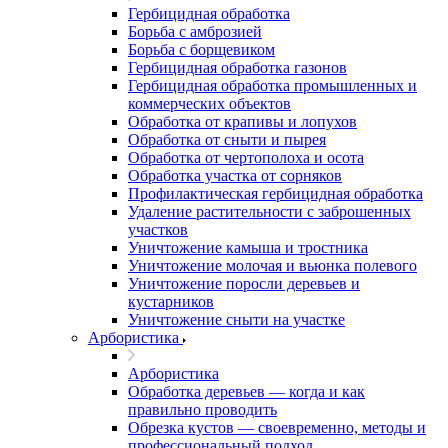
Гербицидная обработка
Борьба с амброзией
Борьба с борщевиком
Гербицидная обработка газонов
Гербицидная обработка промышленных и
коммерческих объектов
Обработка от крапивы и лопухов
Обработка от сныти и пырея
Обработка от чертополоха и осота
Обработка участка от сорняков
Профилактическая гербицидная обработка
Удаление растительности с заброшенных
участков
Уничтожение камыша и тростника
Уничтожение молочая и вьюнка полевого
Уничтожение поросли деревьев и
кустарников
Уничтожение сныти на участке
Арбористика
Арбористика
Обработка деревьев — когда и как
правильно проводить
Обрезка кустов — своевременно, методы и
профессиональный подход