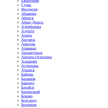
Евпатория
Судак
Феодосия
Абзаково
Абинск
Абрау-Дюрсо
Адербиевка
Алушта
Анапа
Ангарск
Аркадак
Армавир
Архангельск
Архипо-Осиповка
Аскарово
Астрахань
Аткарск
Баймак
Балашов
Барнаул
Батайск
Бахчисарай
Беково
Белгород
Белорецк