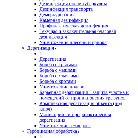
Дезинфекция после туберкулеза
Дезинфекция транспорта
Демеркуризация
Камерная дезинфекция
Профилактическая дезинфекция
Текущая и заключительная очаговая
дезинфекция
Уничтожение плесени и грибка
Дератизация
Дератизация
Борьба с крысами
Борьба с мышами
Борьба с хомяками
Борьба с кротами
Уничтожение полевок
Барьерная дератизация – защита участка и
помещений от проникновения грызунов
Комплексная дератизация объекта (под
ключ)
Мониторинг и профилактическая
дератизация
Уничтожение землероек
Гербицидная обработка