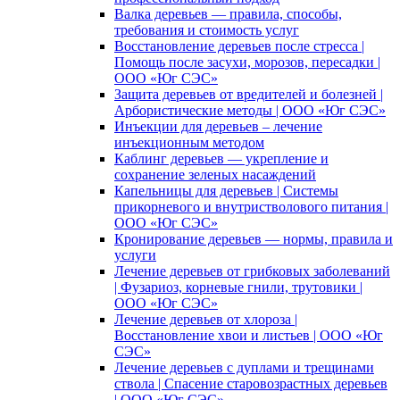
Валка деревьев — правила, способы,
требования и стоимость услуг
Восстановление деревьев после стресса |
Помощь после засухи, морозов, пересадки |
ООО «Юг СЭС»
Защита деревьев от вредителей и болезней |
Арбористические методы | ООО «Юг СЭС»
Инъекции для деревьев – лечение
инъекционным методом
Каблинг деревьев — укрепление и
сохранение зеленых насаждений
Капельницы для деревьев | Системы
прикорневого и внутристволового питания |
ООО «Юг СЭС»
Кронирование деревьев — нормы, правила и
услуги
Лечение деревьев от грибковых заболеваний
| Фузариоз, корневые гнили, трутовики |
ООО «Юг СЭС»
Лечение деревьев от хлороза |
Восстановление хвои и листьев | ООО «Юг
СЭС»
Лечение деревьев с дуплами и трещинами
ствола | Спасение старовозрастных деревьев
| ООО «Юг СЭС»