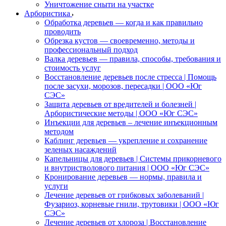
Уничтожение сныти на участке
Арбористика
Обработка деревьев — когда и как правильно
проводить
Обрезка кустов — своевременно, методы и
профессиональный подход
Валка деревьев — правила, способы, требования и
стоимость услуг
Восстановление деревьев после стресса | Помощь
после засухи, морозов, пересадки | ООО «Юг
СЭС»
Защита деревьев от вредителей и болезней |
Арбористические методы | ООО «Юг СЭС»
Инъекции для деревьев – лечение инъекционным
методом
Каблинг деревьев — укрепление и сохранение
зеленых насаждений
Капельницы для деревьев | Системы прикорневого
и внутристволового питания | ООО «Юг СЭС»
Кронирование деревьев — нормы, правила и
услуги
Лечение деревьев от грибковых заболеваний |
Фузариоз, корневые гнили, трутовики | ООО «Юг
СЭС»
Лечение деревьев от хлороза | Восстановление