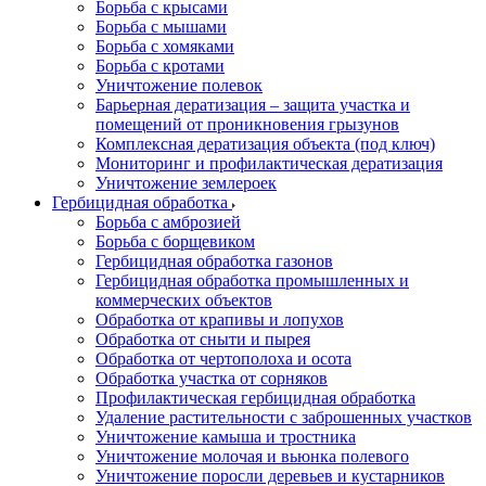
Борьба с крысами
Борьба с мышами
Борьба с хомяками
Борьба с кротами
Уничтожение полевок
Барьерная дератизация – защита участка и
помещений от проникновения грызунов
Комплексная дератизация объекта (под ключ)
Мониторинг и профилактическая дератизация
Уничтожение землероек
Гербицидная обработка
Борьба с амброзией
Борьба с борщевиком
Гербицидная обработка газонов
Гербицидная обработка промышленных и
коммерческих объектов
Обработка от крапивы и лопухов
Обработка от сныти и пырея
Обработка от чертополоха и осота
Обработка участка от сорняков
Профилактическая гербицидная обработка
Удаление растительности с заброшенных участков
Уничтожение камыша и тростника
Уничтожение молочая и вьюнка полевого
Уничтожение поросли деревьев и кустарников