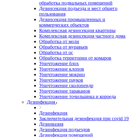
обработка подвальных помещений
Дезинсекция подъезда и мест общего
пользования
Дезинсекция промышленных и
коммерческих объектов
Комплексная дезинсекция квартиры
Комплексная дезинсекция частного дома
Обработка от моли
Обработка от муравьев
Обработка от ос
Обработка территории от комаров
Уничтожение блох
Уничтожение клопов
Уничтожение мокриц
Уничтожение пауков
Уничтожение сколопендр
Уничтожение тараканов
Уничтожение точильщика и короеда
Дезинфекция
Дезинфекция
Заключительная дезинфекция при covid 19
Дезинвазия
Дезинфекция подъездов
Дезинфекция помещений