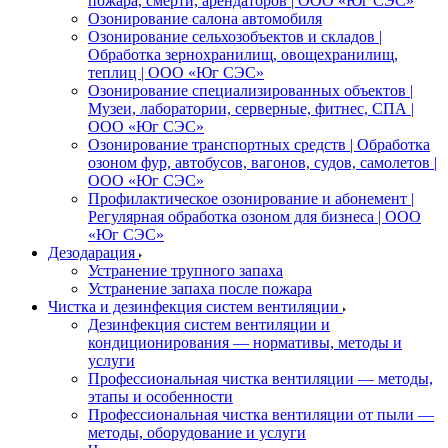
пожара, смерти, арендаторов | ООО «Юг СЭС»
Озонирование салона автомобиля
Озонирование сельхозобъектов и складов |
Обработка зернохранилищ, овощехранилищ,
теплиц | ООО «Юг СЭС»
Озонирование специализированных объектов |
Музеи, лаборатории, серверные, фитнес, СПА |
ООО «Юг СЭС»
Озонирование транспортных средств | Обработка
озоном фур, автобусов, вагонов, судов, самолетов |
ООО «Юг СЭС»
Профилактическое озонирование и абонемент |
Регулярная обработка озоном для бизнеса | ООО
«Юг СЭС»
Дезодарация
Устранение трупного запаха
Устранение запаха после пожара
Чистка и дезинфекция систем вентиляции
Дезинфекция систем вентиляции и
кондиционирования — нормативы, методы и
услуги
Профессиональная чистка вентиляции — методы,
этапы и особенности
Профессиональная чистка вентиляции от пыли —
методы, оборудование и услуги