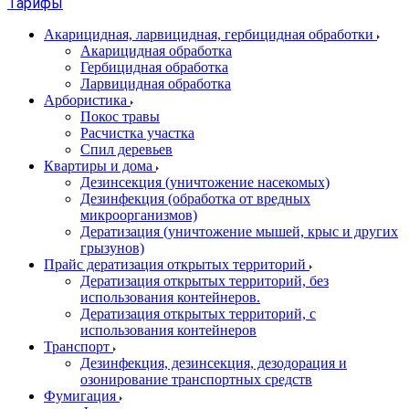
Тарифы
Акарицидная, ларвицидная, гербицидная обработки
Акарицидная обработка
Гербицидная обработка
Ларвицидная обработка
Арбористика
Покос травы
Расчистка участка
Спил деревьев
Квартиры и дома
Дезинсекция (уничтожение насекомых)
Дезинфекция (обработка от вредных
микроорганизмов)
Дератизация (уничтожение мышей, крыс и других
грызунов)
Прайс дератизация открытых территорий
Дератизация открытых территорий, без
использования контейнеров.
Дератизация открытых территорий, с
использования контейнеров
Транспорт
Дезинфекция, дезинсекция, дезодорация и
озонирование транспортных средств
Фумигация