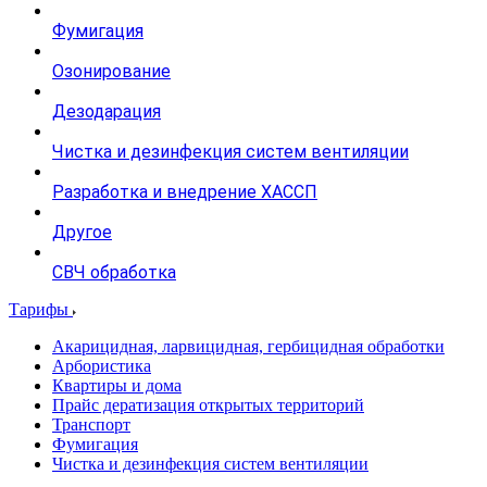
Фумигация
Озонирование
Дезодарация
Чистка и дезинфекция систем вентиляции
Разработка и внедрение ХАССП
Другое
СВЧ обработка
Тарифы
Акарицидная, ларвицидная, гербицидная обработки
Арбористика
Квартиры и дома
Прайс дератизация открытых территорий
Транспорт
Фумигация
Чистка и дезинфекция систем вентиляции