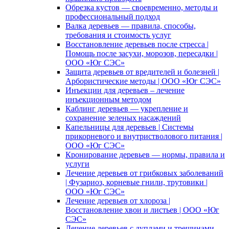
Обрезка кустов — своевременно, методы и
профессиональный подход
Валка деревьев — правила, способы,
требования и стоимость услуг
Восстановление деревьев после стресса |
Помощь после засухи, морозов, пересадки |
ООО «Юг СЭС»
Защита деревьев от вредителей и болезней |
Арбористические методы | ООО «Юг СЭС»
Инъекции для деревьев – лечение
инъекционным методом
Каблинг деревьев — укрепление и
сохранение зеленых насаждений
Капельницы для деревьев | Системы
прикорневого и внутристволового питания |
ООО «Юг СЭС»
Кронирование деревьев — нормы, правила и
услуги
Лечение деревьев от грибковых заболеваний
| Фузариоз, корневые гнили, трутовики |
ООО «Юг СЭС»
Лечение деревьев от хлороза |
Восстановление хвои и листьев | ООО «Юг
СЭС»
Лечение деревьев с дуплами и трещинами