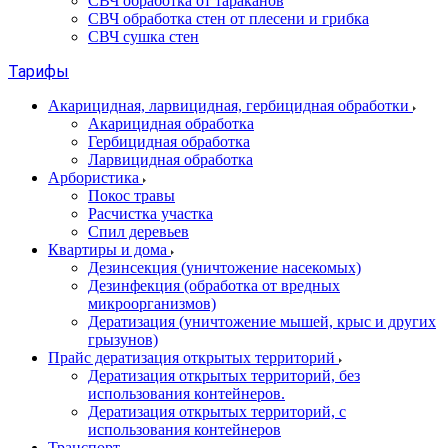
СВЧ обработка от тараканов
СВЧ обработка стен от плесени и грибка
СВЧ сушка стен
Тарифы
Акарицидная, ларвицидная, гербицидная обработки
Акарицидная обработка
Гербицидная обработка
Ларвицидная обработка
Арбористика
Покос травы
Расчистка участка
Спил деревьев
Квартиры и дома
Дезинсекция (уничтожение насекомых)
Дезинфекция (обработка от вредных
микроорганизмов)
Дератизация (уничтожение мышей, крыс и других
грызунов)
Прайс дератизация открытых территорий
Дератизация открытых территорий, без
использования контейнеров.
Дератизация открытых территорий, с
использования контейнеров
Транспорт