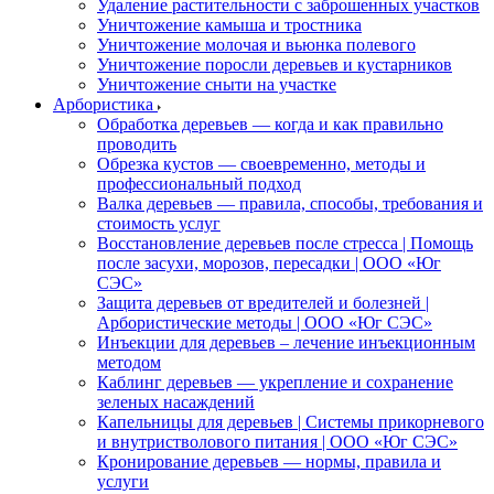
Удаление растительности с заброшенных участков
Уничтожение камыша и тростника
Уничтожение молочая и вьюнка полевого
Уничтожение поросли деревьев и кустарников
Уничтожение сныти на участке
Арбористика
Обработка деревьев — когда и как правильно
проводить
Обрезка кустов — своевременно, методы и
профессиональный подход
Валка деревьев — правила, способы, требования и
стоимость услуг
Восстановление деревьев после стресса | Помощь
после засухи, морозов, пересадки | ООО «Юг
СЭС»
Защита деревьев от вредителей и болезней |
Арбористические методы | ООО «Юг СЭС»
Инъекции для деревьев – лечение инъекционным
методом
Каблинг деревьев — укрепление и сохранение
зеленых насаждений
Капельницы для деревьев | Системы прикорневого
и внутристволового питания | ООО «Юг СЭС»
Кронирование деревьев — нормы, правила и
услуги