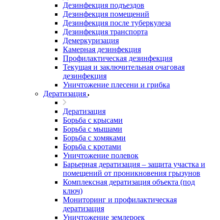
Дезинфекция подъездов
Дезинфекция помещений
Дезинфекция после туберкулеза
Дезинфекция транспорта
Демеркуризация
Камерная дезинфекция
Профилактическая дезинфекция
Текущая и заключительная очаговая
дезинфекция
Уничтожение плесени и грибка
Дератизация
Дератизация
Борьба с крысами
Борьба с мышами
Борьба с хомяками
Борьба с кротами
Уничтожение полевок
Барьерная дератизация – защита участка и
помещений от проникновения грызунов
Комплексная дератизация объекта (под
ключ)
Мониторинг и профилактическая
дератизация
Уничтожение землероек