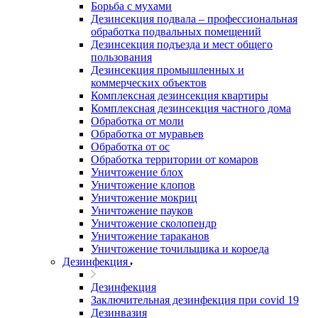
Борьба с мухами
Дезинсекция подвала – профессиональная
обработка подвальных помещений
Дезинсекция подъезда и мест общего
пользования
Дезинсекция промышленных и
коммерческих объектов
Комплексная дезинсекция квартиры
Комплексная дезинсекция частного дома
Обработка от моли
Обработка от муравьев
Обработка от ос
Обработка территории от комаров
Уничтожение блох
Уничтожение клопов
Уничтожение мокриц
Уничтожение пауков
Уничтожение сколопендр
Уничтожение тараканов
Уничтожение точильщика и короеда
Дезинфекция
Дезинфекция
Заключительная дезинфекция при covid 19
Дезинвазия