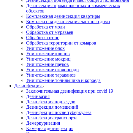
Дезинсекция подъезда и мест общего пользования
Дезинсекция промышленных и коммерческих
объектов
Комплексная дезинсекция квартиры
Комплексная дезинсекция частного дома
Обработка от моли
Обработка от муравьев
Обработка от ос
Обработка территории от комаров
Уничтожение блох
Уничтожение клопов
Уничтожение мокриц
Уничтожение пауков
Уничтожение сколопендр
Уничтожение тараканов
Уничтожение точильщика и короеда
Дезинфекция
Заключительная дезинфекция при covid 19
Дезинвазия
Дезинфекция подъездов
Дезинфекция помещений
Дезинфекция после туберкулеза
Дезинфекция транспорта
Демеркуризация
Камерная дезинфекция