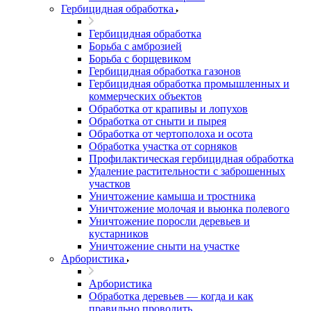
Гербицидная обработка
Гербицидная обработка
Борьба с амброзией
Борьба с борщевиком
Гербицидная обработка газонов
Гербицидная обработка промышленных и
коммерческих объектов
Обработка от крапивы и лопухов
Обработка от сныти и пырея
Обработка от чертополоха и осота
Обработка участка от сорняков
Профилактическая гербицидная обработка
Удаление растительности с заброшенных
участков
Уничтожение камыша и тростника
Уничтожение молочая и вьюнка полевого
Уничтожение поросли деревьев и
кустарников
Уничтожение сныти на участке
Арбористика
Арбористика
Обработка деревьев — когда и как
правильно проводить