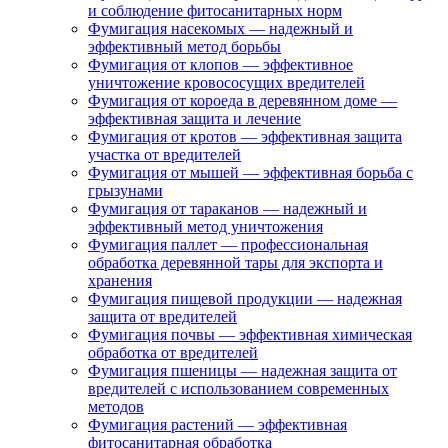
и соблюдение фитосанитарных норм
Фумигация насекомых — надежный и
эффективный метод борьбы
Фумигация от клопов — эффективное
уничтожение кровососущих вредителей
Фумигация от короеда в деревянном доме —
эффективная защита и лечение
Фумигация от кротов — эффективная защита
участка от вредителей
Фумигация от мышей — эффективная борьба с
грызунами
Фумигация от тараканов — надежный и
эффективный метод уничтожения
Фумигация паллет — профессиональная
обработка деревянной тары для экспорта и
хранения
Фумигация пищевой продукции — надежная
защита от вредителей
Фумигация почвы — эффективная химическая
обработка от вредителей
Фумигация пшеницы — надежная защита от
вредителей с использованием современных
методов
Фумигация растений — эффективная
фитосанитарная обработка