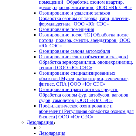
помещений | Обработка озоном квартир,
домов, офисов, магазинов | ООО «Юг СЭС»
Озонирование и удаление запахов |
Обработка озоном от табака, гари, плесени,
формальдегида | ООО «Юг СЭС»
Озонирование помещения
Озонирование после ЧС | Обработка после
потопа, пожара, смерти, арендаторов | ООО
«Юг СЭС»
Озонирование салона автомобиля
Озонирование сельхозобъектов и складов |
Обработка зернохранилищ, овощехранилищ,
теплиц | ООО «Юг СЭС»
Озонирование специализированных
объектов | Музеи, лаборатории, серверные,
фитнес, СПА | ООО «Юг СЭС»
Озонирование транспортных средств |
Обработка озоном фур, автобусов, вагонов,
судов, самолетов | ООО «Юг СЭС»
Профилактическое озонирование и
абонемент | Регулярная обработка озоном для
бизнеса | ООО «Юг СЭС»
Дезодарация
Дезодарация