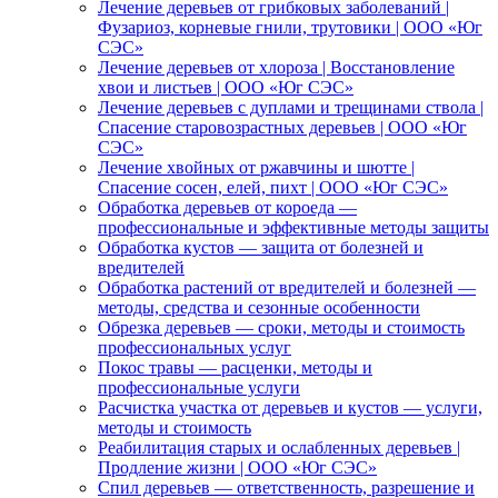
Лечение деревьев от грибковых заболеваний |
Фузариоз, корневые гнили, трутовики | ООО «Юг
СЭС»
Лечение деревьев от хлороза | Восстановление
хвои и листьев | ООО «Юг СЭС»
Лечение деревьев с дуплами и трещинами ствола |
Спасение старовозрастных деревьев | ООО «Юг
СЭС»
Лечение хвойных от ржавчины и шютте |
Спасение сосен, елей, пихт | ООО «Юг СЭС»
Обработка деревьев от короеда —
профессиональные и эффективные методы защиты
Обработка кустов — защита от болезней и
вредителей
Обработка растений от вредителей и болезней —
методы, средства и сезонные особенности
Обрезка деревьев — сроки, методы и стоимость
профессиональных услуг
Покос травы — расценки, методы и
профессиональные услуги
Расчистка участка от деревьев и кустов — услуги,
методы и стоимость
Реабилитация старых и ослабленных деревьев |
Продление жизни | ООО «Юг СЭС»
Спил деревьев — ответственность, разрешение и