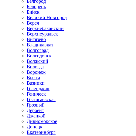
Белгород
Белорецк
Бийск
Великий Новгород
Верея
Верхнебаканский
Верхнеуральск
Витязево
Владикавказ
Волгоград
Волгодонск
Волжский
Вологда
Воронеж
Выкса
Вязники
Геленджик
Геническ
Гостагаевская
Грозный
Дербент
Джанкой
Дивноморское
Донецк
Екатеринбург