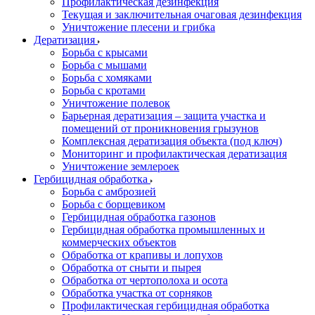
Профилактическая дезинфекция
Текущая и заключительная очаговая дезинфекция
Уничтожение плесени и грибка
Дератизация
Борьба с крысами
Борьба с мышами
Борьба с хомяками
Борьба с кротами
Уничтожение полевок
Барьерная дератизация – защита участка и
помещений от проникновения грызунов
Комплексная дератизация объекта (под ключ)
Мониторинг и профилактическая дератизация
Уничтожение землероек
Гербицидная обработка
Борьба с амброзией
Борьба с борщевиком
Гербицидная обработка газонов
Гербицидная обработка промышленных и
коммерческих объектов
Обработка от крапивы и лопухов
Обработка от сныти и пырея
Обработка от чертополоха и осота
Обработка участка от сорняков
Профилактическая гербицидная обработка