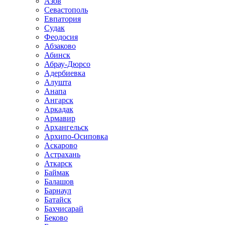
Азов
Севастополь
Евпатория
Судак
Феодосия
Абзаково
Абинск
Абрау-Дюрсо
Адербиевка
Алушта
Анапа
Ангарск
Аркадак
Армавир
Архангельск
Архипо-Осиповка
Аскарово
Астрахань
Аткарск
Баймак
Балашов
Барнаул
Батайск
Бахчисарай
Беково