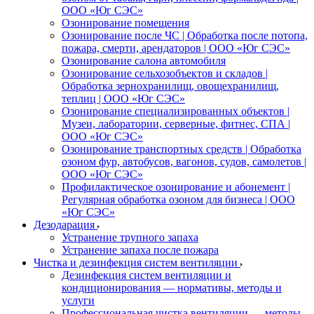
ООО «Юг СЭС»
Озонирование помещения
Озонирование после ЧС | Обработка после потопа,
пожара, смерти, арендаторов | ООО «Юг СЭС»
Озонирование салона автомобиля
Озонирование сельхозобъектов и складов |
Обработка зернохранилищ, овощехранилищ,
теплиц | ООО «Юг СЭС»
Озонирование специализированных объектов |
Музеи, лаборатории, серверные, фитнес, СПА |
ООО «Юг СЭС»
Озонирование транспортных средств | Обработка
озоном фур, автобусов, вагонов, судов, самолетов |
ООО «Юг СЭС»
Профилактическое озонирование и абонемент |
Регулярная обработка озоном для бизнеса | ООО
«Юг СЭС»
Дезодарация
Устранение трупного запаха
Устранение запаха после пожара
Чистка и дезинфекция систем вентиляции
Дезинфекция систем вентиляции и
кондиционирования — нормативы, методы и
услуги
Профессиональная чистка вентиляции — методы,