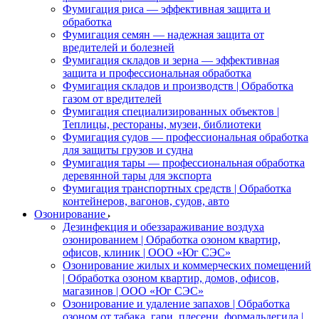
Фумигация риса — эффективная защита и
обработка
Фумигация семян — надежная защита от
вредителей и болезней
Фумигация складов и зерна — эффективная
защита и профессиональная обработка
Фумигация складов и производств | Обработка
газом от вредителей
Фумигация специализированных объектов |
Теплицы, рестораны, музеи, библиотеки
Фумигация судов — профессиональная обработка
для защиты грузов и судна
Фумигация тары — профессиональная обработка
деревянной тары для экспорта
Фумигация транспортных средств | Обработка
контейнеров, вагонов, судов, авто
Озонирование
Дезинфекция и обеззараживание воздуха
озонированием | Обработка озоном квартир,
офисов, клиник | ООО «Юг СЭС»
Озонирование жилых и коммерческих помещений
| Обработка озоном квартир, домов, офисов,
магазинов | ООО «Юг СЭС»
Озонирование и удаление запахов | Обработка
озоном от табака, гари, плесени, формальдегида |