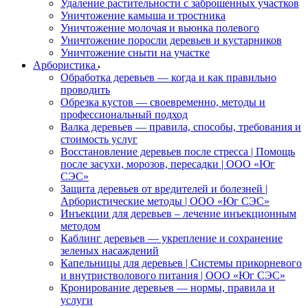
Удаление растительности с заброшенных участков
Уничтожение камыша и тростника
Уничтожение молочая и вьюнка полевого
Уничтожение поросли деревьев и кустарников
Уничтожение сныти на участке
Арбористика
Обработка деревьев — когда и как правильно
проводить
Обрезка кустов — своевременно, методы и
профессиональный подход
Валка деревьев — правила, способы, требования и
стоимость услуг
Восстановление деревьев после стресса | Помощь
после засухи, морозов, пересадки | ООО «Юг
СЭС»
Защита деревьев от вредителей и болезней |
Арбористические методы | ООО «Юг СЭС»
Инъекции для деревьев – лечение инъекционным
методом
Каблинг деревьев — укрепление и сохранение
зеленых насаждений
Капельницы для деревьев | Системы прикорневого
и внутристволового питания | ООО «Юг СЭС»
Кронирование деревьев — нормы, правила и
услуги