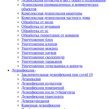
Дезинсекция подъезда и мест общего пользования
Дезинсекция промышленных и коммерческих
объектов
Комплексная дезинсекция квартиры
Комплексная дезинсекция частного дома
Обработка от моли
Обработка от муравьев
Обработка от ос
Обработка территории от комаров
Уничтожение блох
Уничтожение клопов
Уничтожение мокриц
Уничтожение пауков
Уничтожение сколопендр
Уничтожение тараканов
Уничтожение точильщика и короеда
Дезинфекция
Заключительная дезинфекция при covid 19
Дезинвазия
Дезинфекция подъездов
Дезинфекция помещений
Дезинфекция после туберкулеза
Дезинфекция транспорта
Демеркуризация
Камерная дезинфекция