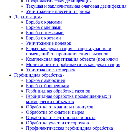
Профилактическая дезинфекция
Текущая и заключительная очаговая дезинфекция
Уничтожение плесени и грибка
Дератизация
Борьба с крысами
Борьба с мышами
Борьба с хомяками
Борьба с кротами
Уничтожение полевок
Барьерная дератизация – защита участка и
помещений от проникновения грызунов
Комплексная дератизация объекта (под ключ)
Мониторинг и профилактическая дератизация
Уничтожение землероек
Гербицидная обработка
Борьба с амброзией
Борьба с борщевиком
Гербицидная обработка газонов
Гербицидная обработка промышленных и
коммерческих объектов
Обработка от крапивы и лопухов
Обработка от сныти и пырея
Обработка от чертополоха и осота
Обработка участка от сорняков
Профилактическая гербицидная обработка