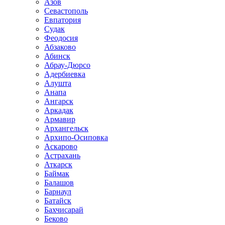
Азов
Севастополь
Евпатория
Судак
Феодосия
Абзаково
Абинск
Абрау-Дюрсо
Адербиевка
Алушта
Анапа
Ангарск
Аркадак
Армавир
Архангельск
Архипо-Осиповка
Аскарово
Астрахань
Аткарск
Баймак
Балашов
Барнаул
Батайск
Бахчисарай
Беково