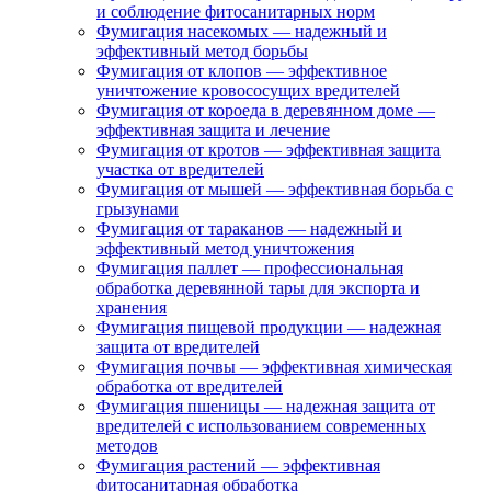
и соблюдение фитосанитарных норм
Фумигация насекомых — надежный и
эффективный метод борьбы
Фумигация от клопов — эффективное
уничтожение кровососущих вредителей
Фумигация от короеда в деревянном доме —
эффективная защита и лечение
Фумигация от кротов — эффективная защита
участка от вредителей
Фумигация от мышей — эффективная борьба с
грызунами
Фумигация от тараканов — надежный и
эффективный метод уничтожения
Фумигация паллет — профессиональная
обработка деревянной тары для экспорта и
хранения
Фумигация пищевой продукции — надежная
защита от вредителей
Фумигация почвы — эффективная химическая
обработка от вредителей
Фумигация пшеницы — надежная защита от
вредителей с использованием современных
методов
Фумигация растений — эффективная
фитосанитарная обработка