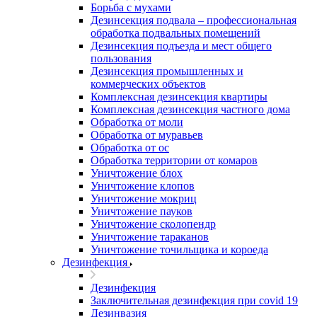
Борьба с мухами
Дезинсекция подвала – профессиональная
обработка подвальных помещений
Дезинсекция подъезда и мест общего
пользования
Дезинсекция промышленных и
коммерческих объектов
Комплексная дезинсекция квартиры
Комплексная дезинсекция частного дома
Обработка от моли
Обработка от муравьев
Обработка от ос
Обработка территории от комаров
Уничтожение блох
Уничтожение клопов
Уничтожение мокриц
Уничтожение пауков
Уничтожение сколопендр
Уничтожение тараканов
Уничтожение точильщика и короеда
Дезинфекция
Дезинфекция
Заключительная дезинфекция при covid 19
Дезинвазия