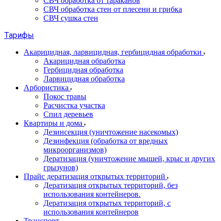
СВЧ обработка от тараканов
СВЧ обработка стен от плесени и грибка
СВЧ сушка стен
Тарифы
Акарицидная, ларвицидная, гербицидная обработки
Акарицидная обработка
Гербицидная обработка
Ларвицидная обработка
Арбористика
Покос травы
Расчистка участка
Спил деревьев
Квартиры и дома
Дезинсекция (уничтожение насекомых)
Дезинфекция (обработка от вредных
микроорганизмов)
Дератизация (уничтожение мышей, крыс и других
грызунов)
Прайс дератизация открытых территорий
Дератизация открытых территорий, без
использования контейнеров.
Дератизация открытых территорий, с
использования контейнеров
Транспорт