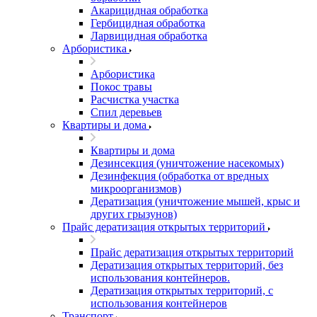
Акарицидная обработка
Гербицидная обработка
Ларвицидная обработка
Арбористика
Арбористика
Покос травы
Расчистка участка
Спил деревьев
Квартиры и дома
Квартиры и дома
Дезинсекция (уничтожение насекомых)
Дезинфекция (обработка от вредных
микроорганизмов)
Дератизация (уничтожение мышей, крыс и
других грызунов)
Прайс дератизация открытых территорий
Прайс дератизация открытых территорий
Дератизация открытых территорий, без
использования контейнеров.
Дератизация открытых территорий, с
использования контейнеров
Транспорт