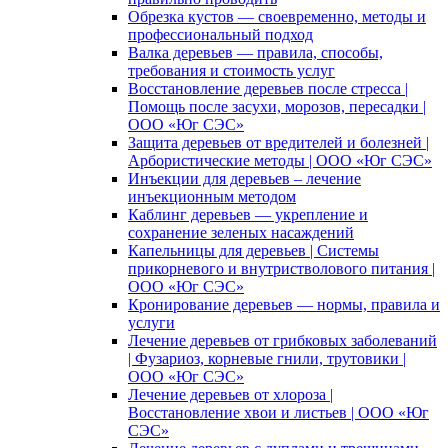
Обрезка кустов — своевременно, методы и
профессиональный подход
Валка деревьев — правила, способы,
требования и стоимость услуг
Восстановление деревьев после стресса |
Помощь после засухи, морозов, пересадки |
ООО «Юг СЭС»
Защита деревьев от вредителей и болезней |
Арбористические методы | ООО «Юг СЭС»
Инъекции для деревьев – лечение
инъекционным методом
Каблинг деревьев — укрепление и
сохранение зеленых насаждений
Капельницы для деревьев | Системы
прикорневого и внутристволового питания |
ООО «Юг СЭС»
Кронирование деревьев — нормы, правила и
услуги
Лечение деревьев от грибковых заболеваний
| Фузариоз, корневые гнили, трутовики |
ООО «Юг СЭС»
Лечение деревьев от хлороза |
Восстановление хвои и листьев | ООО «Юг
СЭС»