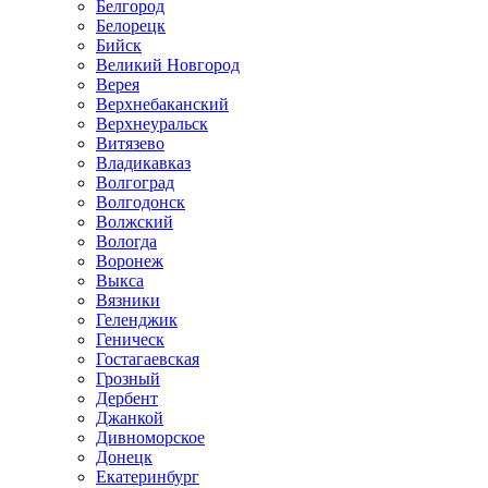
Белгород
Белорецк
Бийск
Великий Новгород
Верея
Верхнебаканский
Верхнеуральск
Витязево
Владикавказ
Волгоград
Волгодонск
Волжский
Вологда
Воронеж
Выкса
Вязники
Геленджик
Геническ
Гостагаевская
Грозный
Дербент
Джанкой
Дивноморское
Донецк
Екатеринбург