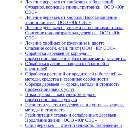
Лечение деревьев от грибковых заболеваний |
Фузариоз, корневые гнили, трутовики | ООО «Юг
СЭС»
Лечение деревьев от хлороза | Восстановление
хвои и листьев | ООО «Юг СЭС»
Лечение деревьев с дуплами и трещинами ствола |
Спасение старовозрастных деревьев | ООО «Юг
СЭС»
Лечение хвойных от ржавчины и шютте |
Спасение сосен, елей, пихт | ООО «Юг СЭС»
Обработка деревьев от короеда —
профессиональные и эффективные методы защиты
Обработка кустов — защита от болезней и
вредителей
Обработка растений от вредителей и болезней —
методы, средства и сезонные особенности
Обрезка деревьев — сроки, методы и стоимость
профессиональных услуг
Покос травы — расценки, методы и
профессиональные услуги
Расчистка участка от деревьев и кустов — услуги,
методы и стоимость
Реабилитация старых и ослабленных деревьев |
Продление жизни | ООО «Юг СЭС»
Спил деревьев — ответственность, разрешение и