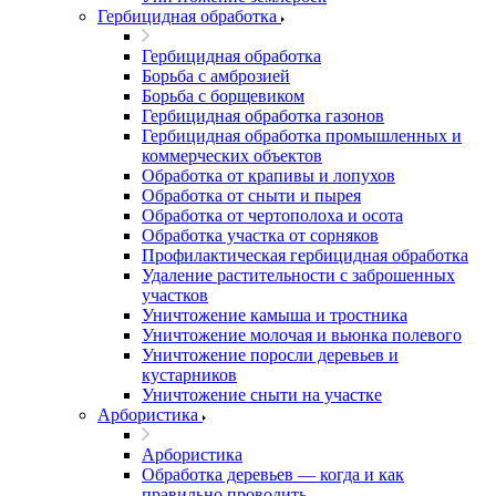
Гербицидная обработка
Гербицидная обработка
Борьба с амброзией
Борьба с борщевиком
Гербицидная обработка газонов
Гербицидная обработка промышленных и
коммерческих объектов
Обработка от крапивы и лопухов
Обработка от сныти и пырея
Обработка от чертополоха и осота
Обработка участка от сорняков
Профилактическая гербицидная обработка
Удаление растительности с заброшенных
участков
Уничтожение камыша и тростника
Уничтожение молочая и вьюнка полевого
Уничтожение поросли деревьев и
кустарников
Уничтожение сныти на участке
Арбористика
Арбористика
Обработка деревьев — когда и как
правильно проводить