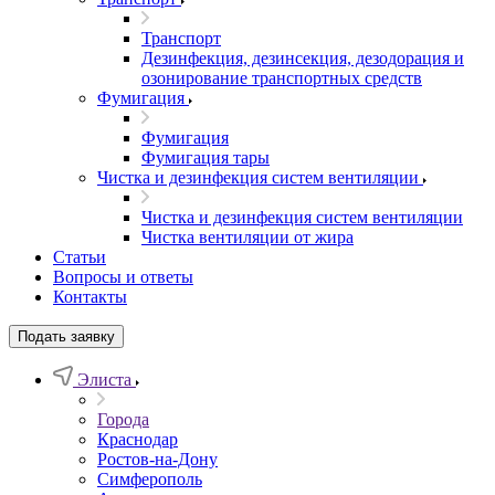
Транспорт
Дезинфекция, дезинсекция, дезодорация и
озонирование транспортных средств
Фумигация
Фумигация
Фумигация тары
Чистка и дезинфекция систем вентиляции
Чистка и дезинфекция систем вентиляции
Чистка вентиляции от жира
Статьи
Вопросы и ответы
Контакты
Подать заявку
Элиста
Города
Краснодар
Ростов-на-Дону
Симферополь