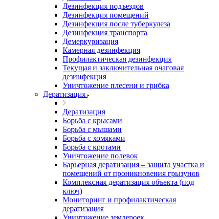
Дезинфекция подъездов
Дезинфекция помещений
Дезинфекция после туберкулеза
Дезинфекция транспорта
Демеркуризация
Камерная дезинфекция
Профилактическая дезинфекция
Текущая и заключительная очаговая
дезинфекция
Уничтожение плесени и грибка
Дератизация
Дератизация
Борьба с крысами
Борьба с мышами
Борьба с хомяками
Борьба с кротами
Уничтожение полевок
Барьерная дератизация – защита участка и
помещений от проникновения грызунов
Комплексная дератизация объекта (под
ключ)
Мониторинг и профилактическая
дератизация
Уничтожение землероек