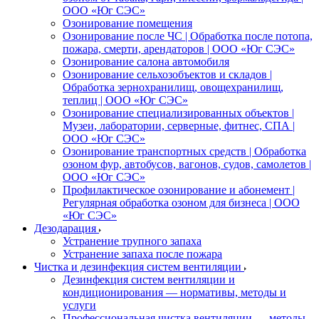
ООО «Юг СЭС»
Озонирование помещения
Озонирование после ЧС | Обработка после потопа,
пожара, смерти, арендаторов | ООО «Юг СЭС»
Озонирование салона автомобиля
Озонирование сельхозобъектов и складов |
Обработка зернохранилищ, овощехранилищ,
теплиц | ООО «Юг СЭС»
Озонирование специализированных объектов |
Музеи, лаборатории, серверные, фитнес, СПА |
ООО «Юг СЭС»
Озонирование транспортных средств | Обработка
озоном фур, автобусов, вагонов, судов, самолетов |
ООО «Юг СЭС»
Профилактическое озонирование и абонемент |
Регулярная обработка озоном для бизнеса | ООО
«Юг СЭС»
Дезодарация
Устранение трупного запаха
Устранение запаха после пожара
Чистка и дезинфекция систем вентиляции
Дезинфекция систем вентиляции и
кондиционирования — нормативы, методы и
услуги
Профессиональная чистка вентиляции — методы,