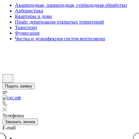
Акарицидная, ларвицидная, гербицидная обработки
Арбористика
Квартиры и дома
Прайс дератизация открытых территорий
Транспорт
Фумигация
Чистка и дезинфекция систем вентиляции
Статьи
Вопросы и ответы
Контакты
Подать заявку
Телефоны
Заказать звонок
E-mail