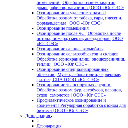
помещений | Обработка озоном квартир,
домов, офисов, магазинов | ООО «Юг СЭС»
Озонирование и удаление запахов |
Обработка озоном от табака, гари, плесени,
формальдегида | ООО «Юг СЭС»
Озонирование помещения
Озонирование после ЧС | Обработка после
потопа, пожара, смерти, арендаторов | ООО
«Юг СЭС»
Озонирование салона автомобиля
Озонирование сельхозобъектов и складов |
Обработка зернохранилищ, овощехранилищ,
теплиц | ООО «Юг СЭС»
Озонирование специализированных
объектов | Музеи, лаборатории, серверные,
фитнес, СПА | ООО «Юг СЭС»
Озонирование транспортных средств |
Обработка озоном фур, автобусов, вагонов,
судов, самолетов | ООО «Юг СЭС»
Профилактическое озонирование и
абонемент | Регулярная обработка озоном для
бизнеса | ООО «Юг СЭС»
Дезодарация
Дезодарация