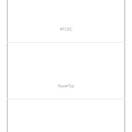
ФТСКС
КрымТур