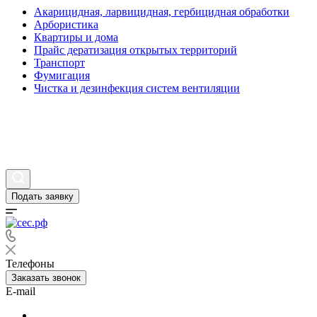
Акарицидная, ларвицидная, гербицидная обработки
Арбористика
Квартиры и дома
Прайс дератизация открытых территорий
Транспорт
Фумигация
Чистка и дезинфекция систем вентиляции
Статьи
Вопросы и ответы
Контакты
Подать заявку
Телефоны
Заказать звонок
E-mail