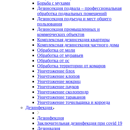
Борьба с мухами
Дезинсекция подвала – профессиональная
обработка подвальных помещений
Дезинсекция подъезда и мест общего
пользования
Дезинсекция промышленных и
коммерческих объектов
Комплексная дезинсекция квартиры
Комплексная дезинсекция частного дома
Обработка от моли
Обработка от муравьев
Обработка от ос
Обработка территории от комаров
Уничтожение блох
Уничтожение клопов
Уничтожение мокриц
Уничтожение пауков
Уничтожение сколопендр
Уничтожение тараканов
Уничтожение точильщика и короеда
Дезинфекция
Дезинфекция
Заключительная дезинфекция при covid 19
Дезинвазия