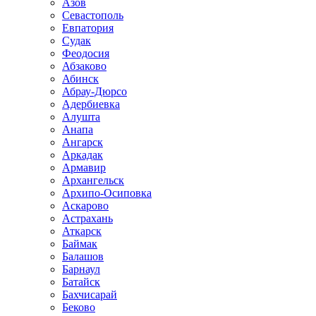
Азов
Севастополь
Евпатория
Судак
Феодосия
Абзаково
Абинск
Абрау-Дюрсо
Адербиевка
Алушта
Анапа
Ангарск
Аркадак
Армавир
Архангельск
Архипо-Осиповка
Аскарово
Астрахань
Аткарск
Баймак
Балашов
Барнаул
Батайск
Бахчисарай
Беково