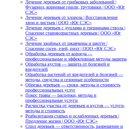
Лечение деревьев от грибковых заболеваний |
Фузариоз, корневые гнили, трутовики | ООО «Юг
СЭС»
Лечение деревьев от хлороза | Восстановление
хвои и листьев | ООО «Юг СЭС»
Лечение деревьев с дуплами и трещинами ствола |
Спасение старовозрастных деревьев | ООО «Юг
СЭС»
Лечение хвойных от ржавчины и шютте |
Спасение сосен, елей, пихт | ООО «Юг СЭС»
Обработка деревьев от короеда —
профессиональные и эффективные методы защиты
Обработка кустов — защита от болезней и
вредителей
Обработка растений от вредителей и болезней —
методы, средства и сезонные особенности
Обрезка деревьев — сроки, методы и стоимость
профессиональных услуг
Покос травы — расценки, методы и
профессиональные услуги
Расчистка участка от деревьев и кустов — услуги,
методы и стоимость
Реабилитация старых и ослабленных деревьев |
Продление жизни | ООО «Юг СЭС»
Спил деревьев — ответственность, разрешение и