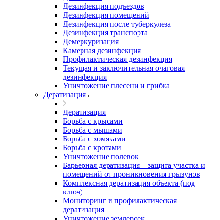
Дезинфекция подъездов
Дезинфекция помещений
Дезинфекция после туберкулеза
Дезинфекция транспорта
Демеркуризация
Камерная дезинфекция
Профилактическая дезинфекция
Текущая и заключительная очаговая
дезинфекция
Уничтожение плесени и грибка
Дератизация
Дератизация
Борьба с крысами
Борьба с мышами
Борьба с хомяками
Борьба с кротами
Уничтожение полевок
Барьерная дератизация – защита участка и
помещений от проникновения грызунов
Комплексная дератизация объекта (под
ключ)
Мониторинг и профилактическая
дератизация
Уничтожение землероек