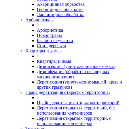
Акарицидная обработка
Гербицидная обработка
Ларвицидная обработка
Арбористика
Арбористика
Покос травы
Расчистка участка
Спил деревьев
Квартиры и дома
Квартиры и дома
Дезинсекция (уничтожение насекомых)
Дезинфекция (обработка от вредных
микроорганизмов)
Дератизация (уничтожение мышей, крыс и
других грызунов)
Прайс дератизация открытых территорий
Прайс дератизация открытых территорий
Дератизация открытых территорий, без
использования контейнеров.
Дератизация открытых территорий, с
использования контейнеров
Транспорт