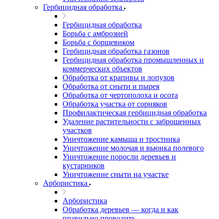
Гербицидная обработка
Гербицидная обработка
Борьба с амброзией
Борьба с борщевиком
Гербицидная обработка газонов
Гербицидная обработка промышленных и
коммерческих объектов
Обработка от крапивы и лопухов
Обработка от сныти и пырея
Обработка от чертополоха и осота
Обработка участка от сорняков
Профилактическая гербицидная обработка
Удаление растительности с заброшенных
участков
Уничтожение камыша и тростника
Уничтожение молочая и вьюнка полевого
Уничтожение поросли деревьев и
кустарников
Уничтожение сныти на участке
Арбористика
Арбористика
Обработка деревьев — когда и как
правильно проводить