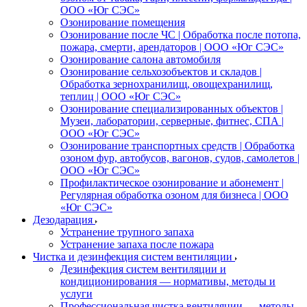
ООО «Юг СЭС»
Озонирование помещения
Озонирование после ЧС | Обработка после потопа,
пожара, смерти, арендаторов | ООО «Юг СЭС»
Озонирование салона автомобиля
Озонирование сельхозобъектов и складов |
Обработка зернохранилищ, овощехранилищ,
теплиц | ООО «Юг СЭС»
Озонирование специализированных объектов |
Музеи, лаборатории, серверные, фитнес, СПА |
ООО «Юг СЭС»
Озонирование транспортных средств | Обработка
озоном фур, автобусов, вагонов, судов, самолетов |
ООО «Юг СЭС»
Профилактическое озонирование и абонемент |
Регулярная обработка озоном для бизнеса | ООО
«Юг СЭС»
Дезодарация
Устранение трупного запаха
Устранение запаха после пожара
Чистка и дезинфекция систем вентиляции
Дезинфекция систем вентиляции и
кондиционирования — нормативы, методы и
услуги
Профессиональная чистка вентиляции — методы,