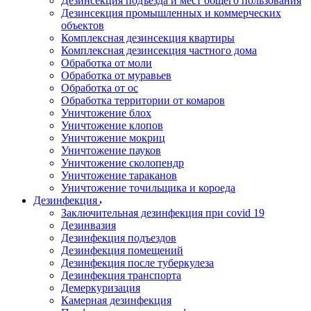
Дезинсекция подъезда и мест общего пользования
Дезинсекция промышленных и коммерческих
объектов
Комплексная дезинсекция квартиры
Комплексная дезинсекция частного дома
Обработка от моли
Обработка от муравьев
Обработка от ос
Обработка территории от комаров
Уничтожение блох
Уничтожение клопов
Уничтожение мокриц
Уничтожение пауков
Уничтожение сколопендр
Уничтожение тараканов
Уничтожение точильщика и короеда
Дезинфекция
Заключительная дезинфекция при covid 19
Дезинвазия
Дезинфекция подъездов
Дезинфекция помещений
Дезинфекция после туберкулеза
Дезинфекция транспорта
Демеркуризация
Камерная дезинфекция