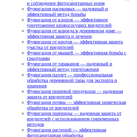
и соблюдение фитосанитарных норм
Фумигация насекомых — надежный и
эффективный метод борьбы
Фумигация от клопов — эффективное
уничтожение кровососущих вредителей
Фумигация от короеда в деревянном доме —
эффективная защита и лечение
Фумигация от кротов — эффективная защита
участка от вредителей
Фумигация от мышей — эффективная борьба с
грызунами
Фумигация от тараканов — надежный и
эффективный метод уничтожения
Фумигация паллет — профессиональная
обработка деревянной тары для экспорта и
хранения
Фумигация пищевой продукции — надежная
защита от вредителей
Фумигация почвы — эффективная химическая
обработка от вредителей
Фумигация пшеницы — надежная защита от
вредителей с использованием современных
методов
Фумигация растений — эффективная
фитосанитарная обработка