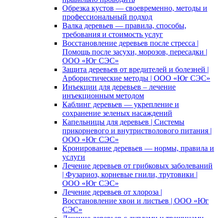
Обрезка кустов — своевременно, методы и
профессиональный подход
Валка деревьев — правила, способы,
требования и стоимость услуг
Восстановление деревьев после стресса |
Помощь после засухи, морозов, пересадки |
ООО «Юг СЭС»
Защита деревьев от вредителей и болезней |
Арбористические методы | ООО «Юг СЭС»
Инъекции для деревьев – лечение
инъекционным методом
Каблинг деревьев — укрепление и
сохранение зеленых насаждений
Капельницы для деревьев | Системы
прикорневого и внутристволового питания |
ООО «Юг СЭС»
Кронирование деревьев — нормы, правила и
услуги
Лечение деревьев от грибковых заболеваний
| Фузариоз, корневые гнили, трутовики |
ООО «Юг СЭС»
Лечение деревьев от хлороза |
Восстановление хвои и листьев | ООО «Юг
СЭС»