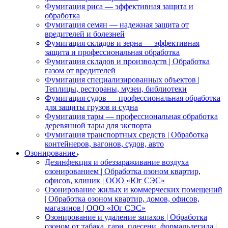
Фумигация риса — эффективная защита и
обработка
Фумигация семян — надежная защита от
вредителей и болезней
Фумигация складов и зерна — эффективная
защита и профессиональная обработка
Фумигация складов и производств | Обработка
газом от вредителей
Фумигация специализированных объектов |
Теплицы, рестораны, музеи, библиотеки
Фумигация судов — профессиональная обработка
для защиты грузов и судна
Фумигация тары — профессиональная обработка
деревянной тары для экспорта
Фумигация транспортных средств | Обработка
контейнеров, вагонов, судов, авто
Озонирование
Дезинфекция и обеззараживание воздуха
озонированием | Обработка озоном квартир,
офисов, клиник | ООО «Юг СЭС»
Озонирование жилых и коммерческих помещений
| Обработка озоном квартир, домов, офисов,
магазинов | ООО «Юг СЭС»
Озонирование и удаление запахов | Обработка
озоном от табака, гари, плесени, формальдегида |