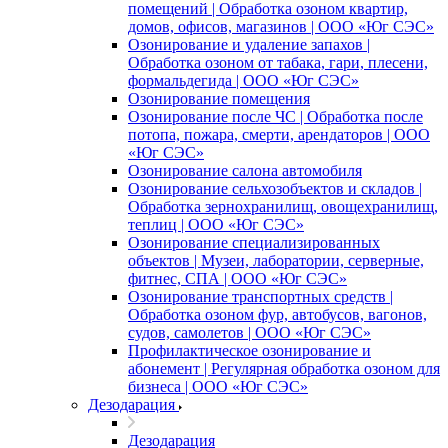
помещений | Обработка озоном квартир,
домов, офисов, магазинов | ООО «Юг СЭС»
Озонирование и удаление запахов |
Обработка озоном от табака, гари, плесени,
формальдегида | ООО «Юг СЭС»
Озонирование помещения
Озонирование после ЧС | Обработка после
потопа, пожара, смерти, арендаторов | ООО
«Юг СЭС»
Озонирование салона автомобиля
Озонирование сельхозобъектов и складов |
Обработка зернохранилищ, овощехранилищ,
теплиц | ООО «Юг СЭС»
Озонирование специализированных
объектов | Музеи, лаборатории, серверные,
фитнес, СПА | ООО «Юг СЭС»
Озонирование транспортных средств |
Обработка озоном фур, автобусов, вагонов,
судов, самолетов | ООО «Юг СЭС»
Профилактическое озонирование и
абонемент | Регулярная обработка озоном для
бизнеса | ООО «Юг СЭС»
Дезодарация
Дезодарация