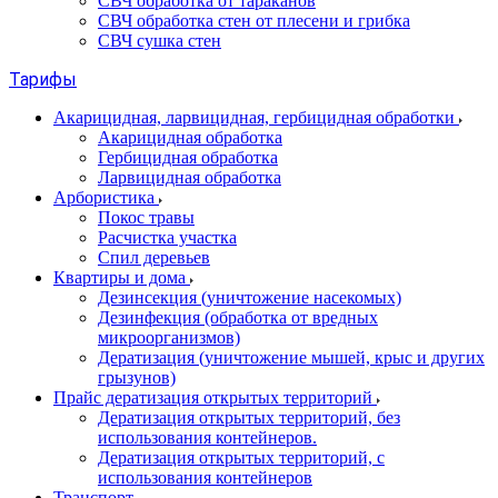
СВЧ обработка от тараканов
СВЧ обработка стен от плесени и грибка
СВЧ сушка стен
Тарифы
Акарицидная, ларвицидная, гербицидная обработки
Акарицидная обработка
Гербицидная обработка
Ларвицидная обработка
Арбористика
Покос травы
Расчистка участка
Спил деревьев
Квартиры и дома
Дезинсекция (уничтожение насекомых)
Дезинфекция (обработка от вредных
микроорганизмов)
Дератизация (уничтожение мышей, крыс и других
грызунов)
Прайс дератизация открытых территорий
Дератизация открытых территорий, без
использования контейнеров.
Дератизация открытых территорий, с
использования контейнеров
Транспорт