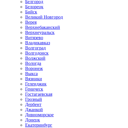
Белгород
Белорецк
Бийск
Великий Новгород
Верея
Верхнебаканский
Верхнеуральск
Витязево
Владикавказ
Волгоград
Волгодонск
Волжский
Вологда
Воронеж
Выкса
Вязники
Геленджик
Геническ
Гостагаевская
Грозный
Дербент
Джанкой
Дивноморское
Донецк
Екатеринбург