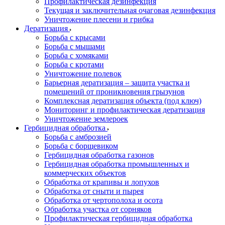
Профилактическая дезинфекция
Текущая и заключительная очаговая дезинфекция
Уничтожение плесени и грибка
Дератизация
Борьба с крысами
Борьба с мышами
Борьба с хомяками
Борьба с кротами
Уничтожение полевок
Барьерная дератизация – защита участка и
помещений от проникновения грызунов
Комплексная дератизация объекта (под ключ)
Мониторинг и профилактическая дератизация
Уничтожение землероек
Гербицидная обработка
Борьба с амброзией
Борьба с борщевиком
Гербицидная обработка газонов
Гербицидная обработка промышленных и
коммерческих объектов
Обработка от крапивы и лопухов
Обработка от сныти и пырея
Обработка от чертополоха и осота
Обработка участка от сорняков
Профилактическая гербицидная обработка