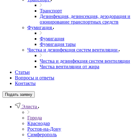
Транспорт
Дезинфекция, дезинсекция, дезодорация и
озонирование транспортных средств
Фумигация
Фумигация
Фумигация тары
Чистка и дезинфекция систем вентиляции
Чистка и дезинфекция систем вентиляции
Чистка вентиляции от жира
Статьи
Вопросы и ответы
Контакты
Подать заявку
Элиста
Города
Краснодар
Ростов-на-Дону
Симферополь