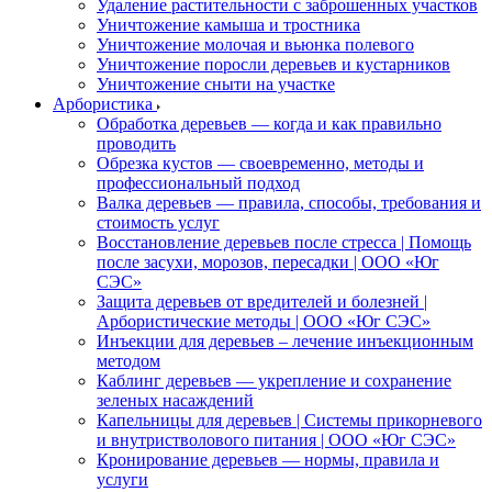
Удаление растительности с заброшенных участков
Уничтожение камыша и тростника
Уничтожение молочая и вьюнка полевого
Уничтожение поросли деревьев и кустарников
Уничтожение сныти на участке
Арбористика
Обработка деревьев — когда и как правильно
проводить
Обрезка кустов — своевременно, методы и
профессиональный подход
Валка деревьев — правила, способы, требования и
стоимость услуг
Восстановление деревьев после стресса | Помощь
после засухи, морозов, пересадки | ООО «Юг
СЭС»
Защита деревьев от вредителей и болезней |
Арбористические методы | ООО «Юг СЭС»
Инъекции для деревьев – лечение инъекционным
методом
Каблинг деревьев — укрепление и сохранение
зеленых насаждений
Капельницы для деревьев | Системы прикорневого
и внутристволового питания | ООО «Юг СЭС»
Кронирование деревьев — нормы, правила и
услуги