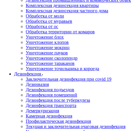
Дезинсекция промышленных и коммерческих объек
Комплексная дезинсекция квартиры
Комплексная дезинсекция частного дома
Обработка от моли
Обработка от муравьев
Обработка от ос
Обработка территории от комаров
Уничтожение блох
Уничтожение клопов
Уничтожение мокриц
Уничтожение пауков
Уничтожение сколопендр
Уничтожение тараканов
Уничтожение точильщика и короеда
Дезинфекция
Заключительная дезинфекция при covid 19
Дезинвазия
Дезинфекция подъездов
Дезинфекция помещений
Дезинфекция после туберкулеза
Дезинфекция транспорта
Демеркуризация
Камерная дезинфекция
Профилактическая дезинфекция
Текущая и заключительная очаговая дезинфекция