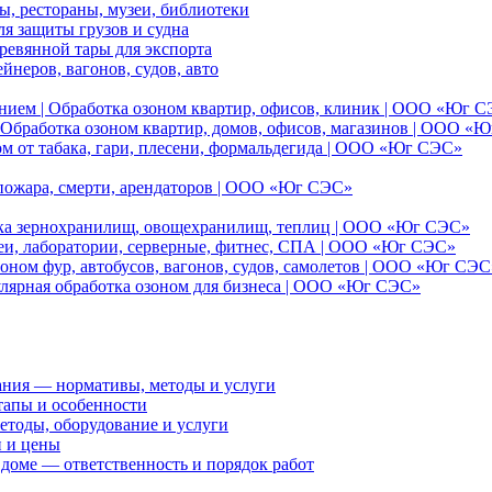
, рестораны, музеи, библиотеки
я защиты грузов и судна
ревянной тары для экспорта
йнеров, вагонов, судов, авто
нием | Обработка озоном квартир, офисов, клиник | ООО «Юг 
Обработка озоном квартир, домов, офисов, магазинов | ООО «
ом от табака, гари, плесени, формальдегида | ООО «Юг СЭС»
 пожара, смерти, арендаторов | ООО «Юг СЭС»
отка зернохранилищ, овощехранилищ, теплиц | ООО «Юг СЭС»
еи, лаборатории, серверные, фитнес, СПА | ООО «Юг СЭС»
оном фур, автобусов, вагонов, судов, самолетов | ООО «Юг СЭС
улярная обработка озоном для бизнеса | ООО «Юг СЭС»
ания — нормативы, методы и услуги
тапы и особенности
етоды, оборудование и услуги
и и цены
доме — ответственность и порядок работ