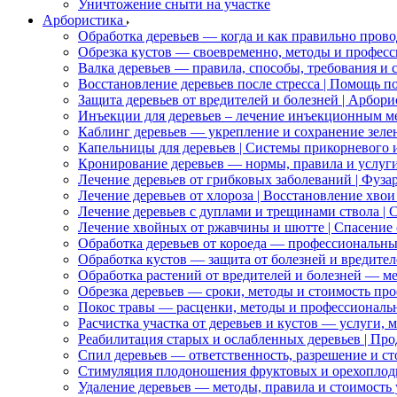
Уничтожение сныти на участке
Арбористика
Обработка деревьев — когда и как правильно прово
Обрезка кустов — своевременно, методы и профес
Валка деревьев — правила, способы, требования и 
Восстановление деревьев после стресса | Помощь п
Защита деревьев от вредителей и болезней | Арбо
Инъекции для деревьев – лечение инъекционным м
Каблинг деревьев — укрепление и сохранение зел
Капельницы для деревьев | Системы прикорневого
Кронирование деревьев — нормы, правила и услуг
Лечение деревьев от грибковых заболеваний | Фуз
Лечение деревьев от хлороза | Восстановление хво
Лечение деревьев с дуплами и трещинами ствола |
Лечение хвойных от ржавчины и шютте | Спасение 
Обработка деревьев от короеда — профессиональн
Обработка кустов — защита от болезней и вредител
Обработка растений от вредителей и болезней — ме
Обрезка деревьев — сроки, методы и стоимость пр
Покос травы — расценки, методы и профессиональ
Расчистка участка от деревьев и кустов — услуги, 
Реабилитация старых и ослабленных деревьев | П
Спил деревьев — ответственность, разрешение и ст
Стимуляция плодоношения фруктовых и орехоплод
Удаление деревьев — методы, правила и стоимость 