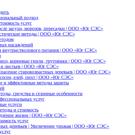
дить
сиональный подход
стоимость услуг
осле засухи, морозов, пересадки | ООО «Юг СЭС»
ристические методы | ООО «Юг СЭС»
етодом
еных насаждений
 и внутристволового питания | ООО «Юг СЭС»
и
ариоз, корневые гнили, трутовики | ООО «Юг СЭС»
и и листьев | ООО «Юг СЭС»
 Спасение старовозрастных деревьев | ООО «Юг СЭС»
сосен, елей, пихт | ООО «Юг СЭС»
ые и эффективные методы защиты
ей
тоды, средства и сезонные особенности
офессиональных услуг
ные услуги
методы и стоимость
родление жизни | ООО «Юг СЭС»
оимость услуг
ных деревьев | Увеличение урожая | ООО «Юг СЭС»
услуг