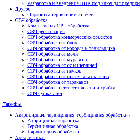
Разработка и внедрение ППК под ключ для предпр
Другое
Обработка территории от змей
СВЧ обработка
Комплексная СВЧ обработка
СВЧ дератизация
СВЧ обработка коммерческих объектов
СВЧ обработка от блох
СВЧ обработка от короеда и точильщика
СВЧ обработка от моли
СВЧ обработка от муравьев
СВЧ обработка от ос и шершней
СВЧ обработка от пауков
СВЧ обработка от постельных клопов
СВЧ обработка от тараканов
СВЧ обработка стен от плесени и грибка
СВЧ сушка стен
Тарифы
Акарицидная, ларвицидная, гербицидная обработки
Акарицидная обработка
Гербицидная обработка
Ларвицидная обработка
Арбористика