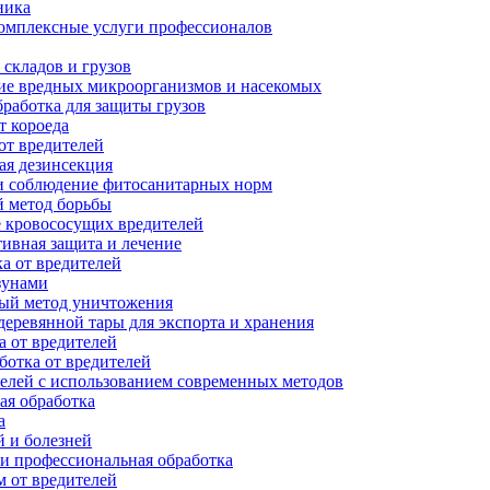
ника
комплексные услуги профессионалов
складов и грузов
е вредных микроорганизмов и насекомых
работка для защиты грузов
т короеда
от вредителей
ая дезинсекция
и соблюдение фитосанитарных норм
 метод борьбы
 кровососущих вредителей
ивная защита и лечение
а от вредителей
зунами
ый метод уничтожения
еревянной тары для экспорта и хранения
 от вредителей
отка от вредителей
елей с использованием современных методов
ая обработка
а
 и болезней
и профессиональная обработка
м от вредителей