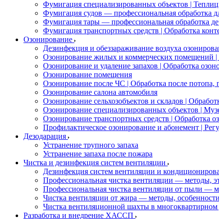
Фумигация специализированных объектов | Теплицы
Фумигация судов — профессиональная обработка дл
Фумигация тары — профессиональная обработка де
Фумигация транспортных средств | Обработка конте
Озонирование
Дезинфекция и обеззараживание воздуха озонирова
Озонирование жилых и коммерческих помещений | 
Озонирование и удаление запахов | Обработка озон
Озонирование помещения
Озонирование после ЧС | Обработка после потопа,
Озонирование салона автомобиля
Озонирование сельхозобъектов и складов | Обраб
Озонирование специализированных объектов | Муз
Озонирование транспортных средств | Обработка оз
Профилактическое озонирование и абонемент | Рег
Дезодарация
Устранение трупного запаха
Устранение запаха после пожара
Чистка и дезинфекция систем вентиляции
Дезинфекция систем вентиляции и кондициониров
Профессиональная чистка вентиляции — методы, э
Профессиональная чистка вентиляции от пыли — м
Чистка вентиляции от жира — методы, особенност
Чистка вентиляционной шахты в многоквартирном 
Разработка и внедрение ХАССП