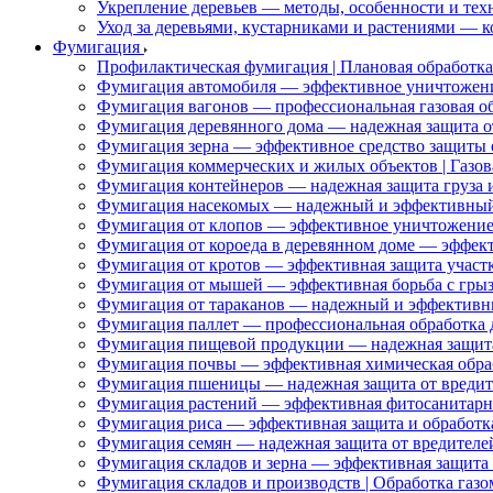
Укрепление деревьев — методы, особенности и тех
Уход за деревьями, кустарниками и растениями — 
Фумигация
Профилактическая фумигация | Плановая обработка 
Фумигация автомобиля — эффективное уничтожени
Фумигация вагонов — профессиональная газовая об
Фумигация деревянного дома — надежная защита о
Фумигация зерна — эффективное средство защиты 
Фумигация коммерческих и жилых объектов | Газов
Фумигация контейнеров — надежная защита груза 
Фумигация насекомых — надежный и эффективный
Фумигация от клопов — эффективное уничтожение
Фумигация от короеда в деревянном доме — эффект
Фумигация от кротов — эффективная защита участк
Фумигация от мышей — эффективная борьба с гры
Фумигация от тараканов — надежный и эффективн
Фумигация паллет — профессиональная обработка д
Фумигация пищевой продукции — надежная защита
Фумигация почвы — эффективная химическая обраб
Фумигация пшеницы — надежная защита от вредит
Фумигация растений — эффективная фитосанитарн
Фумигация риса — эффективная защита и обработк
Фумигация семян — надежная защита от вредителей
Фумигация складов и зерна — эффективная защита 
Фумигация складов и производств | Обработка газо