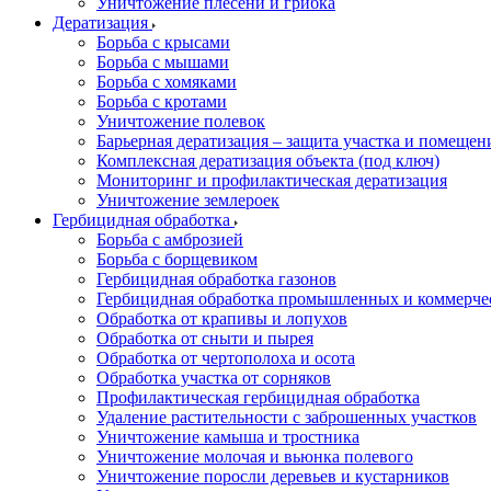
Уничтожение плесени и грибка
Дератизация
Борьба с крысами
Борьба с мышами
Борьба с хомяками
Борьба с кротами
Уничтожение полевок
Барьерная дератизация – защита участка и помеще
Комплексная дератизация объекта (под ключ)
Мониторинг и профилактическая дератизация
Уничтожение землероек
Гербицидная обработка
Борьба с амброзией
Борьба с борщевиком
Гербицидная обработка газонов
Гербицидная обработка промышленных и коммерче
Обработка от крапивы и лопухов
Обработка от сныти и пырея
Обработка от чертополоха и осота
Обработка участка от сорняков
Профилактическая гербицидная обработка
Удаление растительности с заброшенных участков
Уничтожение камыша и тростника
Уничтожение молочая и вьюнка полевого
Уничтожение поросли деревьев и кустарников