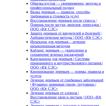
Обрезка кустов — своевременно, методы и
профессиональный подход
Валка деревьев — правила, способы,
требования и стоимость услуг
Восстановление деревьев после стресса |
Помощь после засухи, морозов, пересадки |
ООО «Юг СЭС»
Защита деревьев от вредителей и болезней |
Арбористические методы | ООО «Юг СЭС»
Инъекции для деревьев – лечение
инъекционным методом
Каблинг деревьев — укрепление и
сохранение зеленых насаждений
Капельницы для деревьев | Системы
прикорневого и внутристволового питания |
ООО «Юг СЭС»
Кронирование деревьев — нормы, правила и
услуги
Лечение деревьев от грибковых заболеваний
| Фузариоз, корневые гнили, трутовики |
ООО «Юг СЭС»
Лечение деревьев от хлороза |
Восстановление хвои и листьев | ООО «Юг
СЭС»
Лечение деревьев с дуплами и трещинами