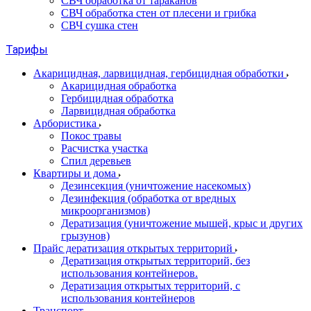
СВЧ обработка от тараканов
СВЧ обработка стен от плесени и грибка
СВЧ сушка стен
Тарифы
Акарицидная, ларвицидная, гербицидная обработки
Акарицидная обработка
Гербицидная обработка
Ларвицидная обработка
Арбористика
Покос травы
Расчистка участка
Спил деревьев
Квартиры и дома
Дезинсекция (уничтожение насекомых)
Дезинфекция (обработка от вредных
микроорганизмов)
Дератизация (уничтожение мышей, крыс и других
грызунов)
Прайс дератизация открытых территорий
Дератизация открытых территорий, без
использования контейнеров.
Дератизация открытых территорий, с
использования контейнеров
Транспорт