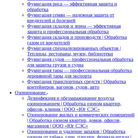
Фумигация риса — эффективная защита и
обработка
Фумигация семян — надежная защита от
вредителей и болезней
Фумигация складов и зерна — эффективная
защита и профессиональная обработка
Фумигация складов и производств | Обработка
газом от вредителей
Фумигация специализированных объектов |
Теплицы, рестораны, музеи, библиотеки
Фумигация судов — профессиональная обработка
для защиты грузов и судна
Фумигация тары — профессиональная обработка
деревянной тары для экспорта
Фумигация транспортных средств | Обработка
контейнеров, вагонов, судов, авто
Озонирование
Дезинфекция и обеззараживание воздуха
озонированием | Обработка озоном квартир,
офисов, клиник | ООО «Юг СЭС»
Озонирование жилых и коммерческих помещений
| Обработка озоном квартир, домов, офисов,
магазинов | ООО «Юг СЭС»
Озонирование и удаление запахов | Обработка
озоном от табака, гари, плесени, формальдегида |