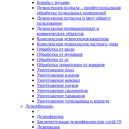
Борьба с мухами
Дезинсекция подвала – профессиональная
обработка подвальных помещений
Дезинсекция подъезда и мест общего
пользования
Дезинсекция промышленных и
коммерческих объектов
Комплексная дезинсекция квартиры
Комплексная дезинсекция частного дома
Обработка от моли
Обработка от муравьев
Обработка от ос
Обработка территории от комаров
Уничтожение блох
Уничтожение клопов
Уничтожение мокриц
Уничтожение пауков
Уничтожение сколопендр
Уничтожение тараканов
Уничтожение точильщика и короеда
Дезинфекция
Дезинфекция
Заключительная дезинфекция при covid 19
Дезинвазия