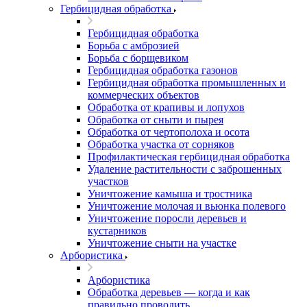
Гербицидная обработка
Гербицидная обработка
Борьба с амброзией
Борьба с борщевиком
Гербицидная обработка газонов
Гербицидная обработка промышленных и
коммерческих объектов
Обработка от крапивы и лопухов
Обработка от сныти и пырея
Обработка от чертополоха и осота
Обработка участка от сорняков
Профилактическая гербицидная обработка
Удаление растительности с заброшенных
участков
Уничтожение камыша и тростника
Уничтожение молочая и вьюнка полевого
Уничтожение поросли деревьев и
кустарников
Уничтожение сныти на участке
Арбористика
Арбористика
Обработка деревьев — когда и как
правильно проводить