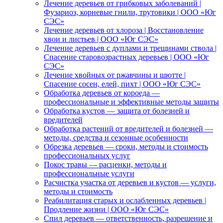
Лечение деревьев от грибковых заболеваний |
Фузариоз, корневые гнили, трутовики | ООО «Юг
СЭС»
Лечение деревьев от хлороза | Восстановление
хвои и листьев | ООО «Юг СЭС»
Лечение деревьев с дуплами и трещинами ствола |
Спасение старовозрастных деревьев | ООО «Юг
СЭС»
Лечение хвойных от ржавчины и шютте |
Спасение сосен, елей, пихт | ООО «Юг СЭС»
Обработка деревьев от короеда —
профессиональные и эффективные методы защиты
Обработка кустов — защита от болезней и
вредителей
Обработка растений от вредителей и болезней —
методы, средства и сезонные особенности
Обрезка деревьев — сроки, методы и стоимость
профессиональных услуг
Покос травы — расценки, методы и
профессиональные услуги
Расчистка участка от деревьев и кустов — услуги,
методы и стоимость
Реабилитация старых и ослабленных деревьев |
Продление жизни | ООО «Юг СЭС»
Спил деревьев — ответственность, разрешение и