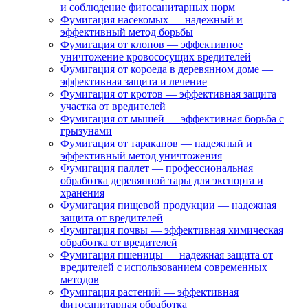
и соблюдение фитосанитарных норм
Фумигация насекомых — надежный и
эффективный метод борьбы
Фумигация от клопов — эффективное
уничтожение кровососущих вредителей
Фумигация от короеда в деревянном доме —
эффективная защита и лечение
Фумигация от кротов — эффективная защита
участка от вредителей
Фумигация от мышей — эффективная борьба с
грызунами
Фумигация от тараканов — надежный и
эффективный метод уничтожения
Фумигация паллет — профессиональная
обработка деревянной тары для экспорта и
хранения
Фумигация пищевой продукции — надежная
защита от вредителей
Фумигация почвы — эффективная химическая
обработка от вредителей
Фумигация пшеницы — надежная защита от
вредителей с использованием современных
методов
Фумигация растений — эффективная
фитосанитарная обработка