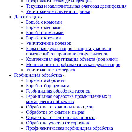
Профилактическая дезинфекция
Текущая и заключительная очаговая дезинфекция
Уничтожение плесени и грибка
Дератизация
Борьба с крысами
Борьба с мышами
Борьба с хомяками
Борьба с кротами
Уничтожение полевок
Барьерная дератизация – защита участка и
помещений от проникновения грызунов
Комплексная дератизация объекта (под ключ)
Мониторинг и профилактическая дератизация
Уничтожение землероек
Гербицидная обработка
Борьба с амброзией
Борьба с борщевиком
Гербицидная обработка газонов
Гербицидная обработка промышленных и
коммерческих объектов
Обработка от крапивы и лопухов
Обработка от сныти и пырея
Обработка от чертополоха и осота
Обработка участка от сорняков
Профилактическая гербицидная обработка