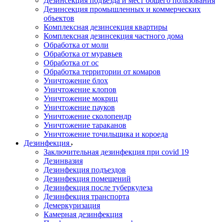
Дезинсекция подъезда и мест общего пользования
Дезинсекция промышленных и коммерческих
объектов
Комплексная дезинсекция квартиры
Комплексная дезинсекция частного дома
Обработка от моли
Обработка от муравьев
Обработка от ос
Обработка территории от комаров
Уничтожение блох
Уничтожение клопов
Уничтожение мокриц
Уничтожение пауков
Уничтожение сколопендр
Уничтожение тараканов
Уничтожение точильщика и короеда
Дезинфекция
Заключительная дезинфекция при covid 19
Дезинвазия
Дезинфекция подъездов
Дезинфекция помещений
Дезинфекция после туберкулеза
Дезинфекция транспорта
Демеркуризация
Камерная дезинфекция