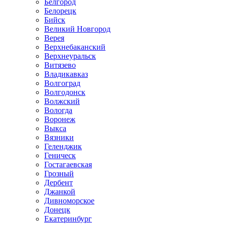
Белгород
Белорецк
Бийск
Великий Новгород
Верея
Верхнебаканский
Верхнеуральск
Витязево
Владикавказ
Волгоград
Волгодонск
Волжский
Вологда
Воронеж
Выкса
Вязники
Геленджик
Геническ
Гостагаевская
Грозный
Дербент
Джанкой
Дивноморское
Донецк
Екатеринбург