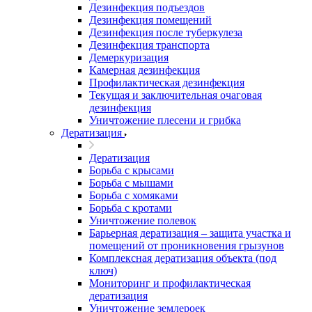
Дезинфекция подъездов
Дезинфекция помещений
Дезинфекция после туберкулеза
Дезинфекция транспорта
Демеркуризация
Камерная дезинфекция
Профилактическая дезинфекция
Текущая и заключительная очаговая
дезинфекция
Уничтожение плесени и грибка
Дератизация
Дератизация
Борьба с крысами
Борьба с мышами
Борьба с хомяками
Борьба с кротами
Уничтожение полевок
Барьерная дератизация – защита участка и
помещений от проникновения грызунов
Комплексная дератизация объекта (под
ключ)
Мониторинг и профилактическая
дератизация
Уничтожение землероек