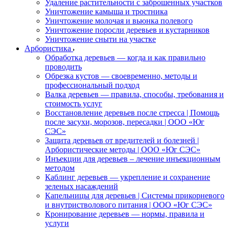
Удаление растительности с заброшенных участков
Уничтожение камыша и тростника
Уничтожение молочая и вьюнка полевого
Уничтожение поросли деревьев и кустарников
Уничтожение сныти на участке
Арбористика
Обработка деревьев — когда и как правильно
проводить
Обрезка кустов — своевременно, методы и
профессиональный подход
Валка деревьев — правила, способы, требования и
стоимость услуг
Восстановление деревьев после стресса | Помощь
после засухи, морозов, пересадки | ООО «Юг
СЭС»
Защита деревьев от вредителей и болезней |
Арбористические методы | ООО «Юг СЭС»
Инъекции для деревьев – лечение инъекционным
методом
Каблинг деревьев — укрепление и сохранение
зеленых насаждений
Капельницы для деревьев | Системы прикорневого
и внутристволового питания | ООО «Юг СЭС»
Кронирование деревьев — нормы, правила и
услуги