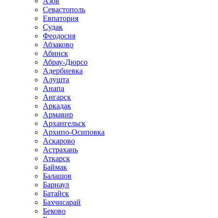
Азов
Севастополь
Евпатория
Судак
Феодосия
Абзаково
Абинск
Абрау-Дюрсо
Адербиевка
Алушта
Анапа
Ангарск
Аркадак
Армавир
Архангельск
Архипо-Осиповка
Аскарово
Астрахань
Аткарск
Баймак
Балашов
Барнаул
Батайск
Бахчисарай
Беково