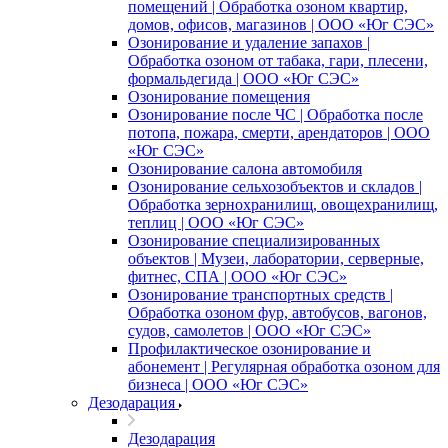
помещений | Обработка озоном квартир,
домов, офисов, магазинов | ООО «Юг СЭС»
Озонирование и удаление запахов |
Обработка озоном от табака, гари, плесени,
формальдегида | ООО «Юг СЭС»
Озонирование помещения
Озонирование после ЧС | Обработка после
потопа, пожара, смерти, арендаторов | ООО
«Юг СЭС»
Озонирование салона автомобиля
Озонирование сельхозобъектов и складов |
Обработка зернохранилищ, овощехранилищ,
теплиц | ООО «Юг СЭС»
Озонирование специализированных
объектов | Музеи, лаборатории, серверные,
фитнес, СПА | ООО «Юг СЭС»
Озонирование транспортных средств |
Обработка озоном фур, автобусов, вагонов,
судов, самолетов | ООО «Юг СЭС»
Профилактическое озонирование и
абонемент | Регулярная обработка озоном для
бизнеса | ООО «Юг СЭС»
Дезодарация
Дезодарация