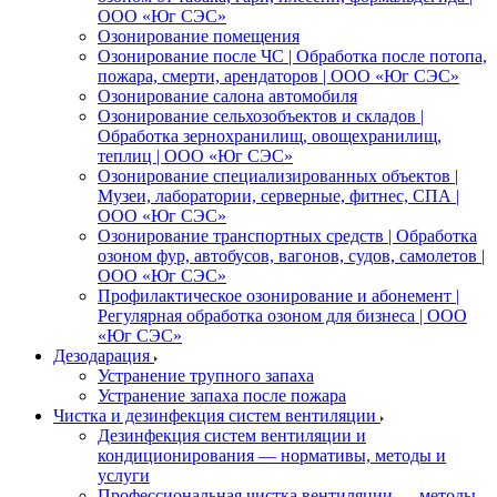
ООО «Юг СЭС»
Озонирование помещения
Озонирование после ЧС | Обработка после потопа,
пожара, смерти, арендаторов | ООО «Юг СЭС»
Озонирование салона автомобиля
Озонирование сельхозобъектов и складов |
Обработка зернохранилищ, овощехранилищ,
теплиц | ООО «Юг СЭС»
Озонирование специализированных объектов |
Музеи, лаборатории, серверные, фитнес, СПА |
ООО «Юг СЭС»
Озонирование транспортных средств | Обработка
озоном фур, автобусов, вагонов, судов, самолетов |
ООО «Юг СЭС»
Профилактическое озонирование и абонемент |
Регулярная обработка озоном для бизнеса | ООО
«Юг СЭС»
Дезодарация
Устранение трупного запаха
Устранение запаха после пожара
Чистка и дезинфекция систем вентиляции
Дезинфекция систем вентиляции и
кондиционирования — нормативы, методы и
услуги
Профессиональная чистка вентиляции — методы,